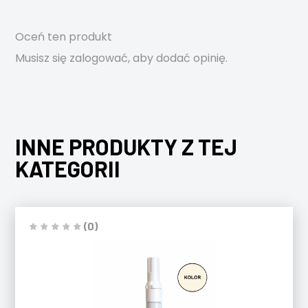
Oceń ten produkt
Musisz się
zalogować
, aby dodać opinię.
INNE PRODUKTY Z TEJ
KATEGORII
(0)