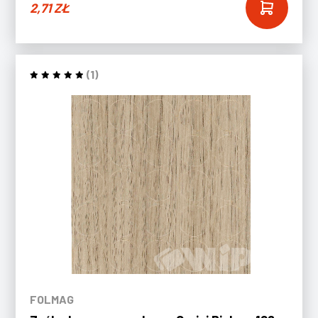
2,71
ZŁ
(1)
FOLMAG