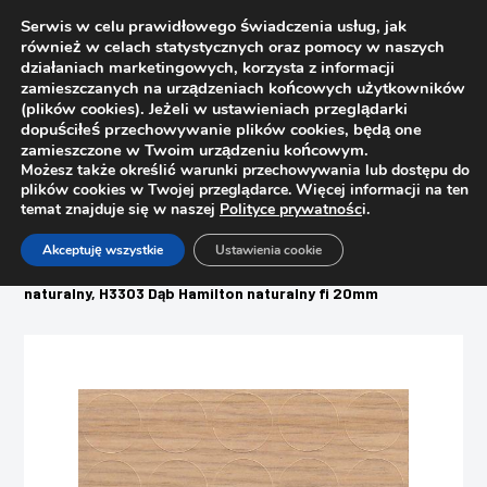
Serwis w celu prawidłowego świadczenia usług, jak
również w celach statystycznych oraz pomocy w naszych
działaniach marketingowych, korzysta z informacji
zamieszczanych na urządzeniach końcowych użytkowników
(plików cookies). Jeżeli w ustawieniach przeglądarki
dopuściłeś przechowywanie plików cookies, będą one
zamieszczone w Twoim urządzeniu końcowym.
Możesz także określić warunki przechowywania lub dostępu do
plików cookies w Twojej przeglądarce. Więcej informacji na ten
temat znajduje się w naszej
Polityce prywatnośc
i.
Strona główna
Sklep
Akceptuję wszystkie
Ustawienia cookie
Woski, pisaki, zaślepki, filce
Zaślepka meblowa samoprzylepna 981 Dąb Arlington
naturalny, H3303 Dąb Hamilton naturalny fi 20mm