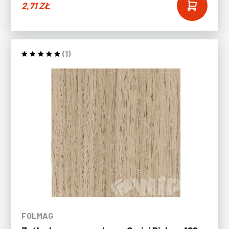
2,71
ZŁ
(1)
FOLMAG