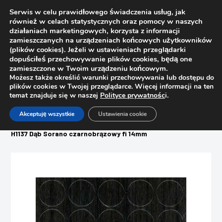
Serwis w celu prawidłowego świadczenia usług, jak
również w celach statystycznych oraz pomocy w naszych
działaniach marketingowych, korzysta z informacji
zamieszczanych na urządzeniach końcowych użytkowników
(plików cookies). Jeżeli w ustawieniach przeglądarki
dopuściłeś przechowywanie plików cookies, będą one
zamieszczone w Twoim urządzeniu końcowym.
Możesz także określić warunki przechowywania lub dostępu do
plików cookies w Twojej przeglądarce. Więcej informacji na ten
temat znajduje się w naszej
Polityce prywatnośc
i.
Strona główna
Sklep
Akceptuję wszystkie
Ustawienia cookie
Woski, pisaki, zaślepki, filce
Zaślepka meblowa samoprzylepna 814 Dąb ferrara ciemny,
H1137 Dąb Sorano czarnobrązowy fi 14mm