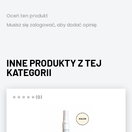
Oceń ten produkt
Musisz się
zalogować
, aby dodać opinię.
INNE PRODUKTY Z TEJ
KATEGORII
(0)