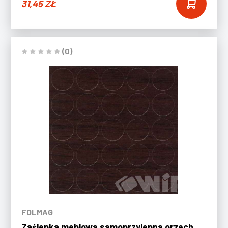
31,45
ZŁ
(0)
FOLMAG
Zaślepka meblowa samoprzylepna orzech