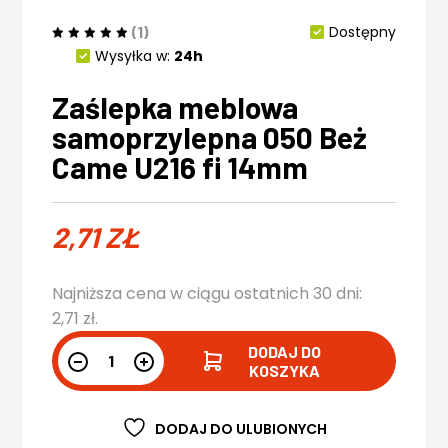
(1)
Dostępny
Wysyłka w:
24h
Zaślepka meblowa
samoprzylepna 050 Beż
Came U216 fi 14mm
2,71
ZŁ
Najniższa cena w ciągu ostatnich 30 dni:
2,71
zł
.
DODAJ DO
KOSZYKA
DODAJ DO ULUBIONYCH