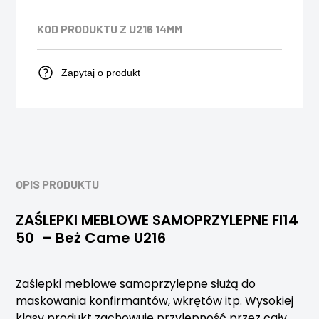
KOD PRODUKTU
Z U216 14MM
Zapytaj o produkt
OPIS PRODUKTU
ZAŚLEPKI MEBLOWE SAMOPRZYLEPNE FI14
50 – Beż Came U216
Zaślepki meblowe samoprzylepne służą do
maskowania konfirmantów, wkrętów itp. Wysokiej
klasy produkt zachowuje przylepność przez cały