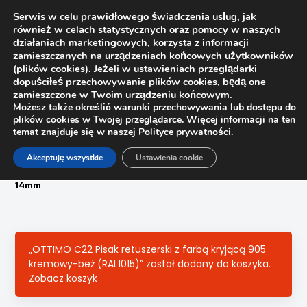
Serwis w celu prawidłowego świadczenia usług, jak
również w celach statystycznych oraz pomocy w naszych
1
działaniach marketingowych, korzysta z informacji
zamieszczanych na urządzeniach końcowych użytkowników
(plików cookies). Jeżeli w ustawieniach przeglądarki
dopuściłeś przechowywanie plików cookies, będą one
zamieszczone w Twoim urządzeniu końcowym.
Możesz także określić warunki przechowywania lub dostępu do
plików cookies w Twojej przeglądarce. Więcej informacji na ten
temat znajduje się w naszej
Polityce prywatnośc
i.
Strona główna
Sklep
Akceptuję wszystkie
Ustawienia cookie
Woski, pisaki, zaślepki, filce
Zaślepka meblowa samoprzylepna 050 Beż Came U216 fi
14mm
„OTTIMO C22 Pisak retuszerski z farbą kryjącą 905
kremowy-beż (RAL1015)” został dodany do koszyka.
Zobacz koszyk