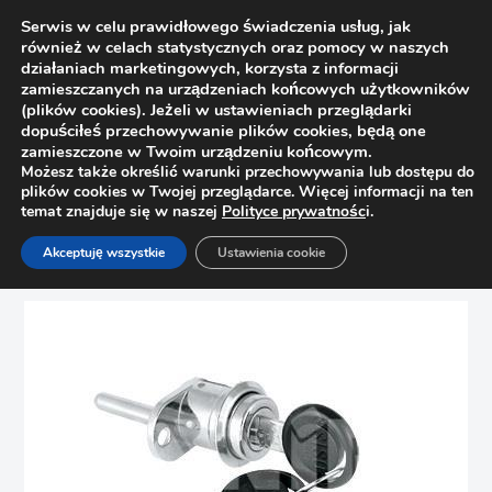
Serwis w celu prawidłowego świadczenia usług, jak
również w celach statystycznych oraz pomocy w naszych
działaniach marketingowych, korzysta z informacji
zamieszczanych na urządzeniach końcowych użytkowników
(plików cookies). Jeżeli w ustawieniach przeglądarki
dopuściłeś przechowywanie plików cookies, będą one
zamieszczone w Twoim urządzeniu końcowym.
Możesz także określić warunki przechowywania lub dostępu do
plików cookies w Twojej przeglądarce. Więcej informacji na ten
temat znajduje się w naszej
Polityce prywatnośc
i.
Strona główna
Sklep
Zamki
Akceptuję wszystkie
Ustawienia cookie
Zamek centralny 120cm SISO 14.03.137-5, zaczep 8mm