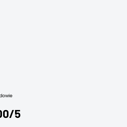
udowie
00/5