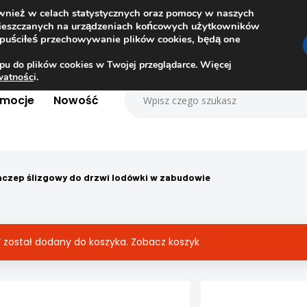
ównież w celach statystycznych oraz pomocy w naszych
amieszczanych na urządzeniach końcowych użytkowników
dopuściłeś przechowywanie plików cookies, będą one
pu do plików cookies w Twojej przeglądarce. Więcej
ywatnośc
i.
omocje
Nowość
aczep ślizgowy do drzwi lodówki w zabudowie
 został dodany do koszyka.
Zobacz koszyk