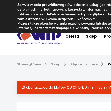
Serwis w celu prawidłowego świadczenia usług, jak r
Kontakt
+48 504 181 848
działaniach marketingowych, korzysta z informacji z
(plików cookies). Jeżeli w ustawieniach przeglądarki 
zamieszczone w Twoim urządzeniu końcowym.
Możesz także określić warunki przechowywania lub dostę
informacji na ten temat znajduje się w naszej
Polityce pr
Oferta
Sklep
Pr
Strona główna
Sklep
Złącza meblowe
Z
„Śruba łącząca do blatów QUICK L-150mm fi 35mm”