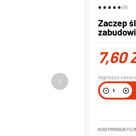
(1)
Zaczep śl
zabudow
7,60
Najniższa cena 
KOD PRODUKTU
I