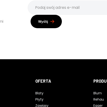
mi
Wyślij
OFERTA
PRODU
Blaty
Blum
Płyty
Rehau
Zawiasy
Egger