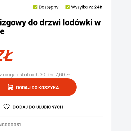
Dostępny
Wysyłka w:
24h
izgowy do drzwi lodówki w
ie
ZŁ
w ciągu ostatnich 30 dni:
7,60
zł
.
DODAJ DO KOSZYKA
DODAJ DO ULUBIONYCH
NC000031