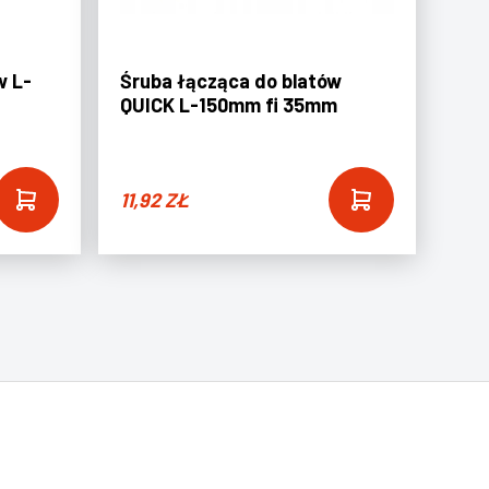
w L-
Śruba łącząca do blatów
QUICK L-150mm fi 35mm
11,92
ZŁ