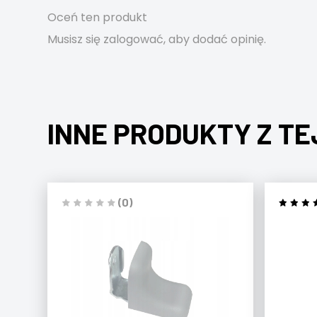
Oceń ten produkt
Musisz się
zalogować
, aby dodać opinię.
INNE PRODUKTY Z TE
(0)