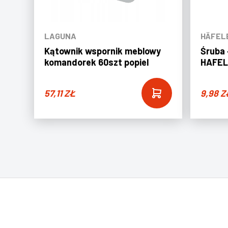
LAGUNA
HÄFEL
Kątownik wspornik meblowy
Śruba 
komandorek 60szt popiel
HAFEL
57,11
ZŁ
9,98
Z