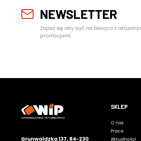
NEWSLETTER
Zapisz się aby być na bieżąco z aktualny
promocjami.
SKLEP
O nas
Praca
Grunwaldzka 137, 84-230
Aktualności