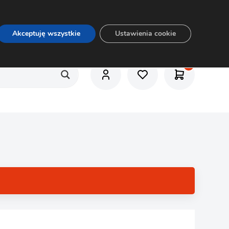
O nas
Usługi
Praca
Aktualności
E-rozkrój
Akceptuję wszystkie
Ustawienia cookie
1