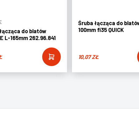
E
Śruba łącząca do blató
100mm fi35 QUICK
łącząca do blatów
E L-165mm 262.96.841
Ł
10,07
ZŁ