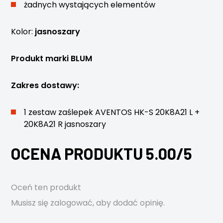
żadnych wystających elementów
Kolor:
jasnoszary
Produkt marki BLUM
Zakres dostawy:
1 zestaw zaślepek AVENTOS HK-S 20K8A21 L +
20K8A21 R jasnoszary
OCENA PRODUKTU 5.00/5
Oceń ten produkt
Musisz się
zalogować
, aby dodać opinię.