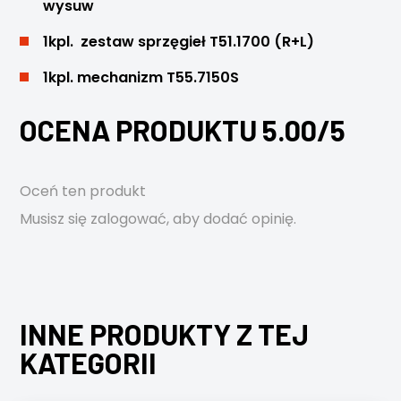
wysuw
1kpl. zestaw sprzęgieł T51.1700 (R+L)
1kpl. mechanizm T55.7150S
OCENA PRODUKTU 5.00/5
Oceń ten produkt
Musisz się
zalogować
, aby dodać opinię.
INNE PRODUKTY Z TEJ
KATEGORII