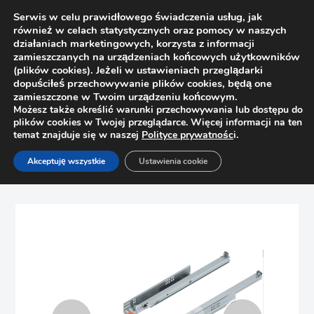
Serwis w celu prawidłowego świadczenia usług, jak
również w celach statystycznych oraz pomocy w naszych
działaniach marketingowych, korzysta z informacji
zamieszczanych na urządzeniach końcowych użytkowników
(plików cookies). Jeżeli w ustawieniach przeglądarki
dopuściłeś przechowywanie plików cookies, będą one
zamieszczone w Twoim urządzeniu końcowym.
Możesz także określić warunki przechowywania lub dostępu do
plików cookies w Twojej przeglądarce. Więcej informacji na ten
temat znajduje się w naszej
Polityce prywatnośc
i.
Strona główna
Sklep
Prowadnice
Akceptuję wszystkie
Ustawienia cookie
Zestaw prowadnicy Tandem 600mm Blum 560F6000C Tip-
On, pełen wysuw + sprzęgła T51.1700