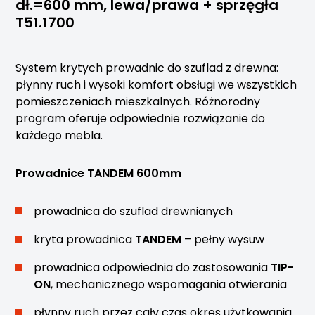
dł.=600 mm, lewa/prawa + sprzęgła
T51.1700
System krytych prowadnic do szuflad z drewna:
płynny ruch i wysoki komfort obsługi we wszystkich
pomieszczeniach mieszkalnych. Różnorodny
program oferuje odpowiednie rozwiązanie do
każdego mebla.
Prowadnice TANDEM 600mm
prowadnica do szuflad drewnianych
kryta prowadnica
TANDEM
– pełny wysuw
prowadnica odpowiednia do zastosowania
TIP-
ON
, mechanicznego wspomagania otwierania
płynny ruch przez cały czas okres użytkowania