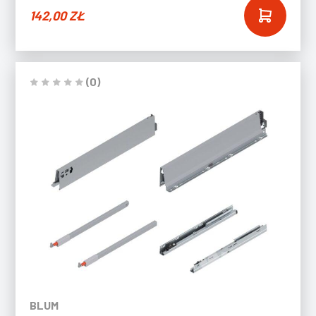
142,00
ZŁ
(0)
BLUM