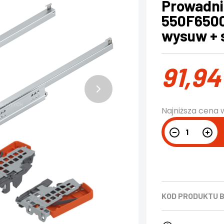
Prowadn
550F6500
wysuw + 
91,9
Najniższa cena 
KOD PRODUKTU