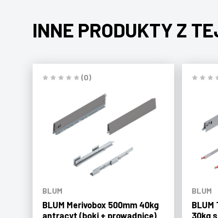
INNE PRODUKTY Z TE
(0)
BLUM
BLUM
BLUM Merivobox 500mm 40kg
BLUM 
antracyt (boki + prowadnice)
30kg s