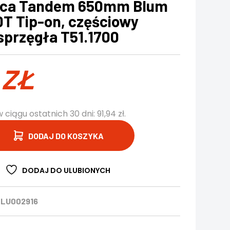
ica Tandem 650mm Blum
T Tip-on, częściowy
sprzęgła T51.1700
4
ZŁ
w ciągu ostatnich 30 dni:
91,94
zł
.
DODAJ DO KOSZYKA
DODAJ DO ULUBIONYCH
BLU002916