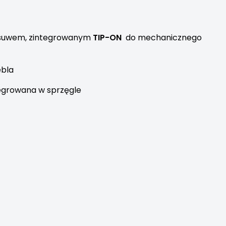
suwem, zintegrowanym
TIP-ON
do mechanicznego
ebla
tegrowana w sprzęgle