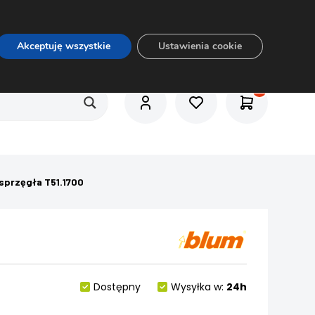
O nas
Usługi
Praca
Aktualności
E-rozkrój
Akceptuję wszystkie
Ustawienia cookie
przęgła T51.1700
Dostępny
Wysyłka w:
24h