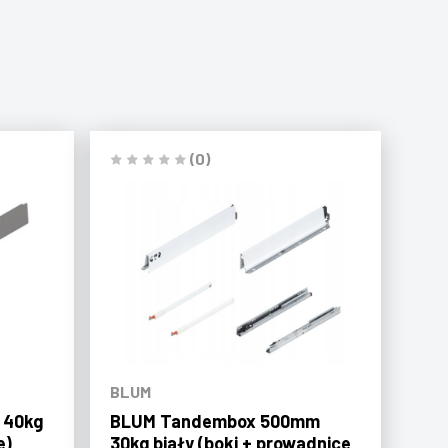
(0)
BLUM
 40kg
BLUM Tandembox 500mm
e)
30kg biały (boki + prowadnice