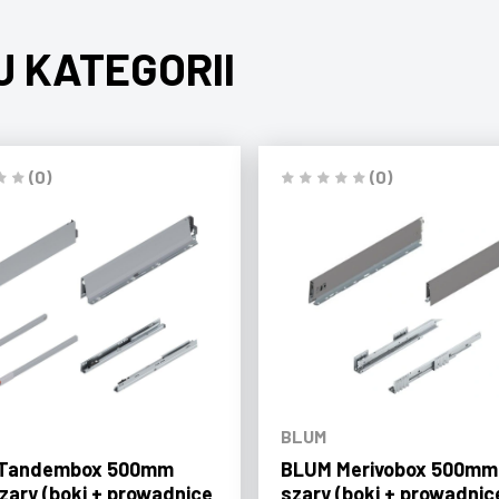
J KATEGORII
(0)
(0)
BLUM
Tandembox 500mm
BLUM Merivobox 500mm
zary (boki + prowadnice
szary (boki + prowadnic