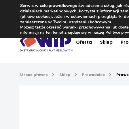
Serwis w celu prawidłowego świadczenia usług, jak r
Kontakt
+48 504 181 848
działaniach marketingowych, korzysta z informacji z
(plików cookies). Jeżeli w ustawieniach przeglądarki 
zamieszczone w Twoim urządzeniu końcowym.
Możesz także określić warunki przechowywania lub dostę
informacji na ten temat znajduje się w naszej
Polityce pr
Oferta
Sklep
Pr
Strona główna
Sklep
Prowadnice
Prowa