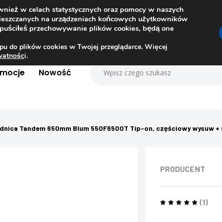
ównież w celach statystycznych oraz pomocy w naszych
amieszczanych na urządzeniach końcowych użytkowników
dopuściłeś przechowywanie plików cookies, będą one
pu do plików cookies w Twojej przeglądarce. Więcej
ywatnośc
i.
omocje
Nowość
dnica Tandem 650mm Blum 550F6500T Tip-on, częściowy wysuw + s
PRODUCENT
(1)