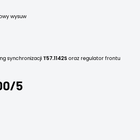
iowy wysuw
ing synchronizacji
T57.1142S
oraz regulator frontu
00/5