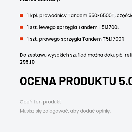
1 kpl. prowadnicy Tandem 550F6500T, częśc
1 szt. lewego sprzęgła Tandem T51.1700L
1 szt. prawego sprzęgła Tandem T51.1700R
Do zestawu wysokich szuflad można dokupić: rel
295.10
OCENA PRODUKTU 5.
Oceń ten produkt
Musisz się
zalogować
, aby dodać opinię.