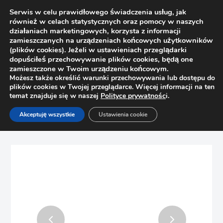
Serwis w celu prawidłowego świadczenia usług, jak
również w celach statystycznych oraz pomocy w naszych
działaniach marketingowych, korzysta z informacji
zamieszczanych na urządzeniach końcowych użytkowników
(plików cookies). Jeżeli w ustawieniach przeglądarki
dopuściłeś przechowywanie plików cookies, będą one
zamieszczone w Twoim urządzeniu końcowym.
Możesz także określić warunki przechowywania lub dostępu do
plików cookies w Twojej przeglądarce. Więcej informacji na ten
temat znajduje się w naszej
Polityce prywatnośc
i.
Strona główna
Sklep
Allegro
Akceptuję wszystkie
Ustawienia cookie
Szczotka odbojowa wsuwana przeciwkurzowa biała,
szeroka 10m