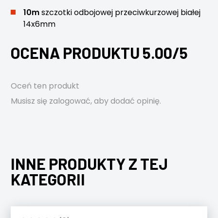
10m
szczotki odbojowej przeciwkurzowej białej
14x6mm
OCENA PRODUKTU 5.00/5
Oceń ten produkt
Musisz się
zalogować
, aby dodać opinię.
INNE PRODUKTY Z TEJ
KATEGORII