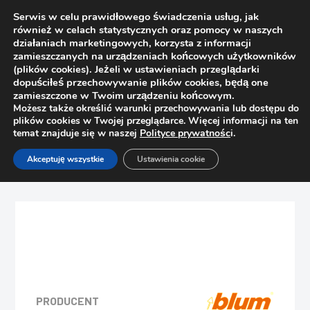
Serwis w celu prawidłowego świadczenia usług, jak
również w celach statystycznych oraz pomocy w naszych
działaniach marketingowych, korzysta z informacji
zamieszczanych na urządzeniach końcowych użytkowników
(plików cookies). Jeżeli w ustawieniach przeglądarki
dopuściłeś przechowywanie plików cookies, będą one
zamieszczone w Twoim urządzeniu końcowym.
Możesz także określić warunki przechowywania lub dostępu do
plików cookies w Twojej przeglądarce. Więcej informacji na ten
temat znajduje się w naszej
Polityce prywatnośc
i.
Strona główna
Sklep
Szuflady
Akceptuję wszystkie
Ustawienia cookie
BLUM METABOX SZUFLADA K KPL (L-400/118) 320K4000
(kremowy)
PRODUCENT