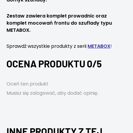
Zestaw zawiera komplet prowadnic oraz
komplet mocowań frontu do szuflady typu
METABOX.
Sprawdź wszystkie produkty z serii
METABOX
!
OCENA PRODUKTU 0/5
Oceń ten produkt
Musisz się
zalogować
, aby dodać opinię.
INNE PRODUKTY Z TEJ