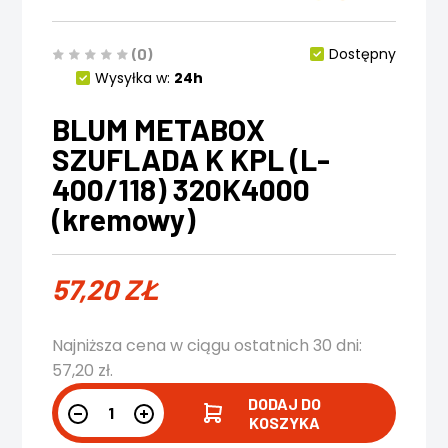
(0)
Dostępny
Wysyłka w:
24h
BLUM METABOX
SZUFLADA K KPL (L-
400/118) 320K4000
(kremowy)
57,20
ZŁ
Najniższa cena w ciągu ostatnich 30 dni:
57,20
zł
.
DODAJ DO
KOSZYKA