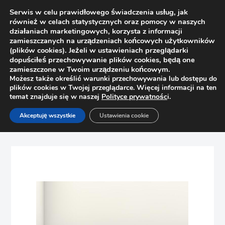
Serwis w celu prawidłowego świadczenia usług, jak
również w celach statystycznych oraz pomocy w naszych
działaniach marketingowych, korzysta z informacji
zamieszczanych na urządzeniach końcowych użytkowników
(plików cookies). Jeżeli w ustawieniach przeglądarki
dopuściłeś przechowywanie plików cookies, będą one
zamieszczone w Twoim urządzeniu końcowym.
Możesz także określić warunki przechowywania lub dostępu do
plików cookies w Twojej przeglądarce. Więcej informacji na ten
temat znajduje się w naszej
Polityce prywatnośc
i.
Strona główna
Sklep
Bez kategorii
Akceptuję wszystkie
Ustawienia cookie
BLUM Szuflada Zestaw MERIVOBOX 450mm M 40kg
(antracyt)