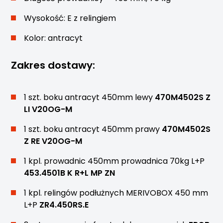
Wysokość: E z relingiem
Kolor: antracyt
Zakres dostawy:
1 szt. boku antracyt 450mm lewy
470M4502S Z
LI V20OG-M
1 szt. boku antracyt 450mm prawy
470M4502S
Z RE V20OG-M
1 kpl. prowadnic 450mm prowadnica 70kg L+P
453.4501B K R+L MP ZN
1 kpl. relingów podłużnych MERIVOBOX 450 mm
L+P
ZR4.450RS.E