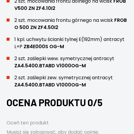
2 szt. mocowania frontu dolnego na wcisk
FROB
V500 ZN ZF4.10I2
2 szt. mocowania frontu górnego na wcisk
FROB
O 500 ZN ZF4.50I2
1 kpl. uchwytu ścianki tylnej E(192mm) antracyt
L+P
ZB4E000S OG-M
2 szt. zaślepki wew. symetrycznej antracyt
ZA4.5400.BTABD V1000OG-M
2 szt. zaślepki zew. symetrycznej antracyt
ZA4.5400.BTABD V1000OG-M
OCENA PRODUKTU 0/5
Oceń ten produkt
Musisz się
zalogować
, aby dodać opinię.