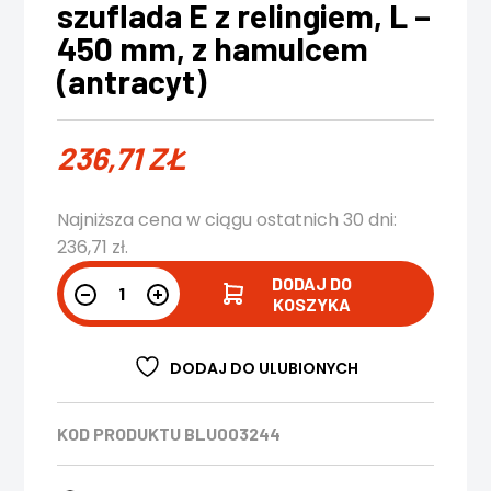
szuflada E z relingiem, L –
450 mm, z hamulcem
(antracyt)
236,71
ZŁ
Najniższa cena w ciągu ostatnich 30 dni:
236,71
zł
.
DODAJ DO
KOSZYKA
DODAJ DO ULUBIONYCH
KOD PRODUKTU
BLU003244