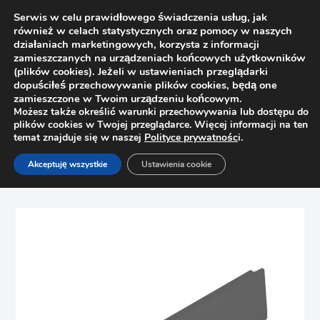
Serwis w celu prawidłowego świadczenia usług, jak
również w celach statystycznych oraz pomocy w naszych
działaniach marketingowych, korzysta z informacji
zamieszczanych na urządzeniach końcowych użytkowników
(plików cookies). Jeżeli w ustawieniach przeglądarki
dopuściłeś przechowywanie plików cookies, będą one
zamieszczone w Twoim urządzeniu końcowym.
Możesz także określić warunki przechowywania lub dostępu do
plików cookies w Twojej przeglądarce. Więcej informacji na ten
temat znajduje się w naszej
Polityce prywatnośc
i.
Strona główna
Sklep
Bez kategorii
Akceptuję wszystkie
Ustawienia cookie
Blum zestaw MERIVOBOX szuflada E z relingiem, L – 450 mm,
z hamulcem (antracyt)