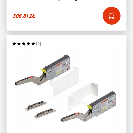
306,81
ZŁ
(1)