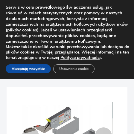
Serwis w celu prawidłowego świadczenia usług, jak
również w celach statystycznych oraz pomocy w naszych
działaniach marketingowych, korzysta z informacji
zamieszczanych na urządzeniach końcowych użytkowników
(plików cookies). Jeżeli w ustawieniach przeglądarki
dopuściłeś przechowywanie plików cookies, będą one
zamieszczone w Twoim urządzeniu końcowym.
Możesz także określić warunki przechowywania lub dostępu do
plików cookies w Twojej przeglądarce. Więcej informacji na ten
temat znajduje się w naszej
Polityce prywatnośc
i.
Strona główna
Sklep
Podnośniki
Akceptuję wszystkie
Ustawienia cookie
BLUM podnośnik Aventos HK-TOP 22K2700 moc 1730-5200,
Szary, wkręt