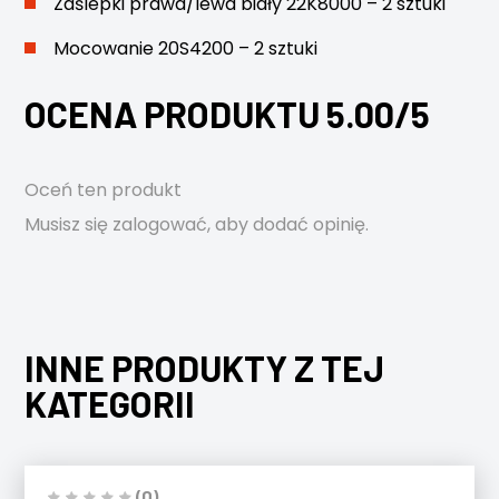
Zaślepki prawa/lewa biały 22K8000 – 2 sztuki
Mocowanie 20S4200 – 2 sztuki
OCENA PRODUKTU 5.00/5
Oceń ten produkt
Musisz się
zalogować
, aby dodać opinię.
INNE PRODUKTY Z TEJ
KATEGORII
(0)