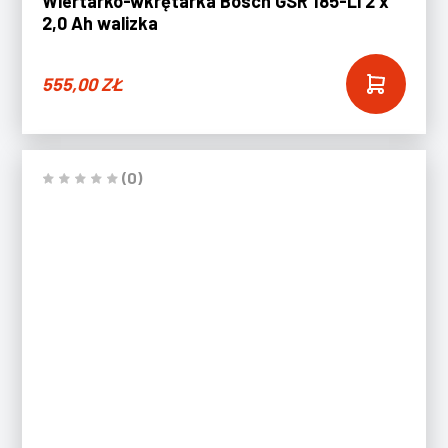
Wiertarko-wkrętarka Bosch GSR 185-Li 2 x
2,0 Ah walizka
555,00
ZŁ
(0)