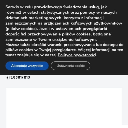
Serwis w celu prawidłowego świadczenia usług, jak
również w celach statystycznych oraz pomocy w naszych
działaniach marketingowych, korzysta z informacji
zamieszczanych na urządzeniach końcowych użytkowników
(plików cookies). Jeżeli w ustawieniach przeglądarki
dopuściłeś przechowywanie plików cookies, będą one
zamieszczone w Twoim urządzeniu końcowym.
Możesz także określić warunki przechowywania lub dostępu do
plików cookies w Twojej przeglądarce. Więcej informacji na ten
temat znajduje się w naszej
Polityce prywatnośc
i.
Strona główna
Sklep
Akceptuję wszystkie
Ustawienia cookie
Systemy oświetleniowe
Przełącznik Włącznik / Wyłącznik kołyskowy, szary,
art.6381/R13