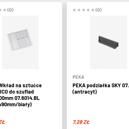
(0)
(0)
PEKA
Wkład na sztućce
PEKA podziałka SKY 07
CO do szuflad
(antracyt)
00mm 07.6014.BL
490mm/biały)
ZŁ
7,28
ZŁ