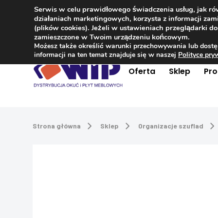
Serwis w celu prawidłowego świadczenia usług, jak r
Kontakt
+48 504 181 848
działaniach marketingowych, korzysta z informacji z
(plików cookies). Jeżeli w ustawieniach przeglądarki 
zamieszczone w Twoim urządzeniu końcowym.
Możesz także określić warunki przechowywania lub dostę
informacji na ten temat znajduje się w naszej
Polityce pr
Oferta
Sklep
Pr
Strona główna
Sklep
Organizacje szuflad