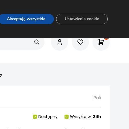
O nas
Usługi
Praca
Aktualności
E-rozkrój
Akceptuję wszystkie
Ustawienia cookie
ry
Poli
Dostępny
Wysyłka w:
24h