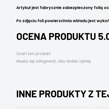
Artykuł jest fabrycznie zabezpieczony folią o
Po zdjęciu foli powierzchnia wkładu jest wy
OCENA PRODUKTU 5.
Oceń ten produkt
Musisz się
zalogować
, aby dodać opinię.
INNE PRODUKTY Z TE