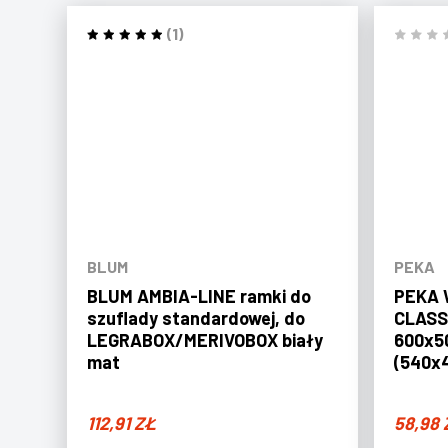
(1)
BLUM
PEKA
BLUM AMBIA-LINE ramki do
PEKA 
szuflady standardowej, do
CLASSI
LEGRABOX/MERIVOBOX biały
600x5
mat
(540x
112,91
ZŁ
58,98