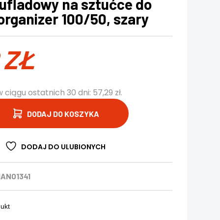
ufladowy na sztućce do
organizer 100/50, szary
9
ZŁ
w ciągu ostatnich 30 dni:
57,29
zł
.
DODAJ DO KOSZYKA
DODAJ DO ULUBIONYCH
AN01341
dukt