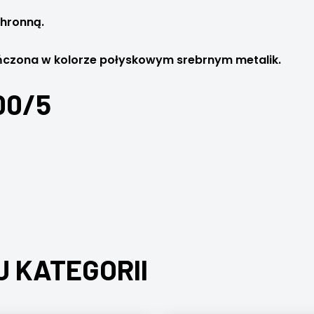
chronną.
kończona w kolorze połyskowym srebrnym metalik.
00/5
J KATEGORII