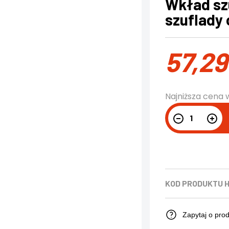
Wkład sz
szuflady 
57,2
Najniższa cena 
KOD PRODUKTU
H
Zapytaj o pro