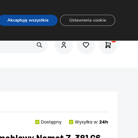
O nas
Usługi
Praca
Aktualności
E-rozkrój
Akceptuję wszystkie
Ustawienia cookie
Dostępny
Wysyłka w:
24h
meblowy Nomet Z-381 G6