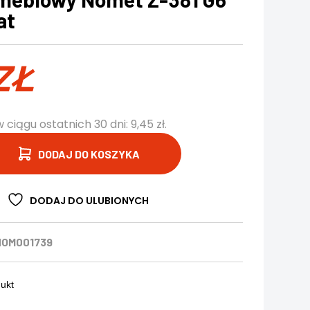
at
ZŁ
w ciągu ostatnich 30 dni:
9,45
zł
.
DODAJ DO KOSZYKA
DODAJ DO ULUBIONYCH
NOM001739
dukt