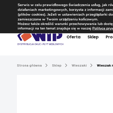
Serwis w celu prawidłowego świadczenia usług, jak r
Kontakt
+48 504 181 848
działaniach marketingowych, korzysta z informacji z
(plików cookies). Jeżeli w ustawieniach przeglądarki 
zamieszczone w Twoim urządzeniu końcowym.
Możesz także określić warunki przechowywania lub dostę
informacji na ten temat znajduje się w naszej
Polityce pr
Oferta
Sklep
Pr
Strona główna
Sklep
Wieszaki
Wieszak 