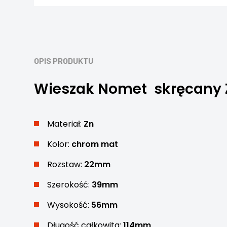
OPIS PRODUKTU
Wieszak Nomet skręcany 
Materiał:
Zn
Kolor:
chrom mat
Rozstaw:
22mm
Szerokość:
39mm
Wysokość:
56mm
Długość całkowita:
114mm