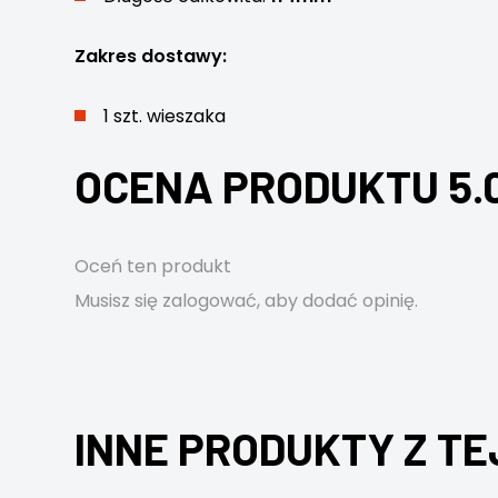
Zakres dostawy:
1 szt. wieszaka
OCENA PRODUKTU 5.
Oceń ten produkt
Musisz się
zalogować
, aby dodać opinię.
INNE PRODUKTY Z TE