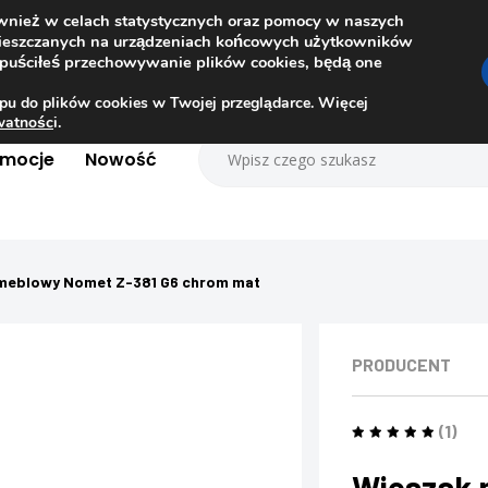
ównież w celach statystycznych oraz pomocy w naszych
amieszczanych na urządzeniach końcowych użytkowników
dopuściłeś przechowywanie plików cookies, będą one
pu do plików cookies w Twojej przeglądarce. Więcej
ywatnośc
i.
omocje
Nowość
meblowy Nomet Z-381 G6 chrom mat
PRODUCENT
(1)
Wieszak 