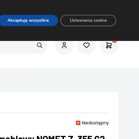
O nas
Usługi
Praca
Aktualności
E-rozkrój
Akceptuję wszystkie
Ustawienia cookie
Niedostępny
meblowy NOMET Z-355 G2