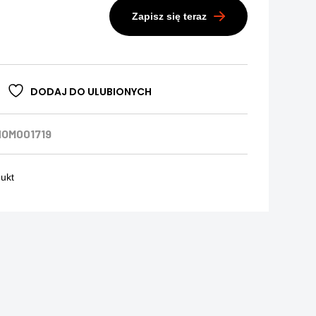
Zapisz się teraz
DODAJ DO ULUBIONYCH
OM001719
dukt