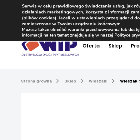
Serwis w celu prawidłowego świadczenia usług, jak r
Kontakt
+48 504 181 848
działaniach marketingowych, korzysta z informacji z
(plików cookies). Jeżeli w ustawieniach przeglądarki 
zamieszczone w Twoim urządzeniu końcowym.
Możesz także określić warunki przechowywania lub dostę
informacji na ten temat znajduje się w naszej
Polityce pr
Oferta
Sklep
Pr
Strona główna
Sklep
Wieszaki
Wieszak 