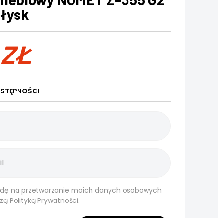
łysk
3
ZŁ
STĘPNOŚCI
dę na przetwarzanie moich danych osobowych
szą
Polityką Prywatności.