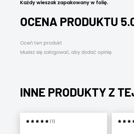
Każdy wieszak zapakowany w folię.
OCENA PRODUKTU 5.
Oceń ten produkt
Musisz się
zalogować
, aby dodać opinię.
INNE PRODUKTY Z TE
(1)