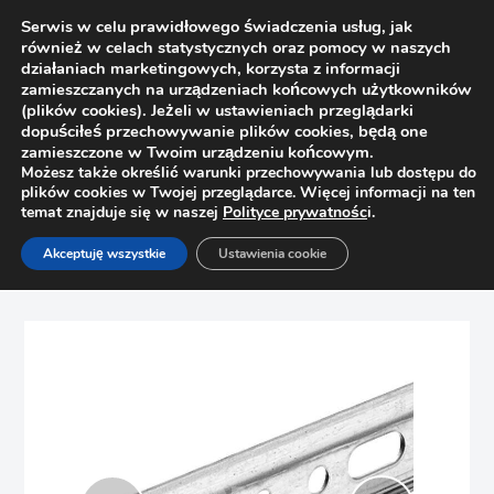
Serwis w celu prawidłowego świadczenia usług, jak
również w celach statystycznych oraz pomocy w naszych
działaniach marketingowych, korzysta z informacji
zamieszczanych na urządzeniach końcowych użytkowników
(plików cookies). Jeżeli w ustawieniach przeglądarki
dopuściłeś przechowywanie plików cookies, będą one
zamieszczone w Twoim urządzeniu końcowym.
Możesz także określić warunki przechowywania lub dostępu do
plików cookies w Twojej przeglądarce. Więcej informacji na ten
temat znajduje się w naszej
Polityce prywatnośc
i.
Strona główna
Sklep
Akceptuję wszystkie
Ustawienia cookie
Pomoce montażowe, wzorniki
Szyna montażowa do zawieszek Hafele L-2032mm