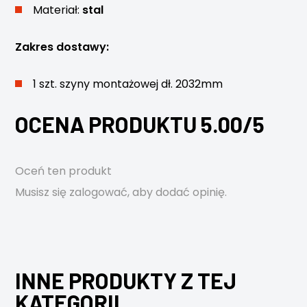
Materiał:
stal
Zakres dostawy:
1 szt. szyny montażowej dł. 2032mm
OCENA PRODUKTU 5.00/5
Oceń ten produkt
Musisz się
zalogować
, aby dodać opinię.
INNE PRODUKTY Z TEJ
KATEGORII