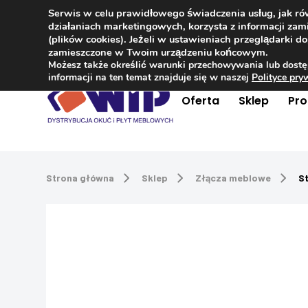
Serwis w celu prawidłowego świadczenia usług, jak r
Kontakt
+48 504 181 848
działaniach marketingowych, korzysta z informacji z
(plików cookies). Jeżeli w ustawieniach przeglądarki 
zamieszczone w Twoim urządzeniu końcowym.
Możesz także określić warunki przechowywania lub dostę
informacji na ten temat znajduje się w naszej
Polityce pr
Oferta
Sklep
Pr
Strona główna
Sklep
Złącza meblowe
St