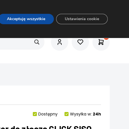
O nas
Usługi
Praca
Aktualności
E-rozkrój
Akceptuję wszystkie
Ustawienia cookie
Dostępny
Wysyłka w:
24h
tor do złącza CLICK SISO