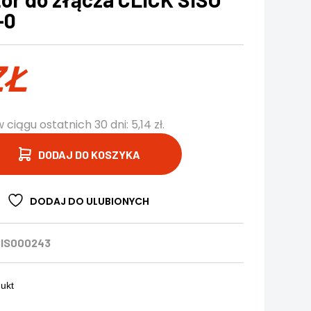
-0
ZŁ
w ciągu ostatnich 30 dni:
5,14
zł
.
DODAJ DO KOSZYKA
DODAJ DO ULUBIONYCH
IS000243
dukt