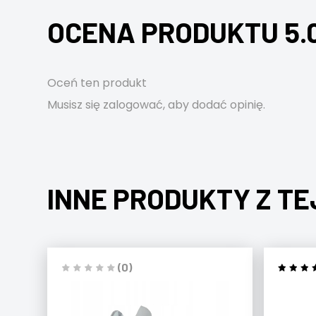
OCENA PRODUKTU 5.
Oceń ten produkt
Musisz się
zalogować
, aby dodać opinię.
INNE PRODUKTY Z TE
(0)