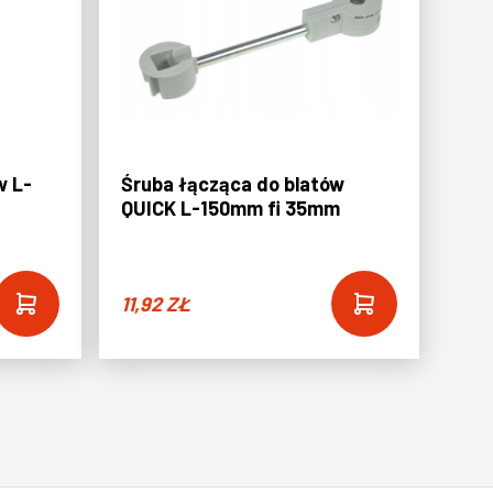
w L-
Śruba łącząca do blatów
QUICK L-150mm fi 35mm
11,92
ZŁ