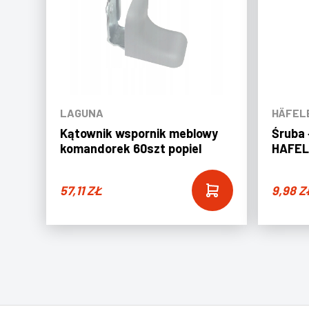
LAGUNA
HÄFEL
Kątownik wspornik meblowy
Śruba 
komandorek 60szt popiel
HAFEL
57,11
ZŁ
9,98
Z