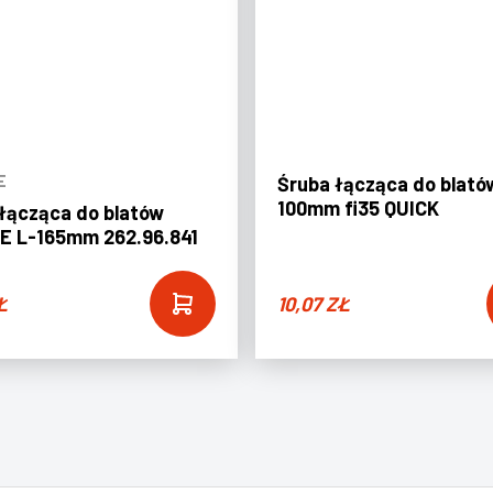
E
Śruba łącząca do blató
100mm fi35 QUICK
łącząca do blatów
E L-165mm 262.96.841
Ł
10,07
ZŁ