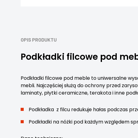
OPIS PRODUKTU
Podkładki filcowe pod me
Podkładki filcowe pod meble to uniwersalne wysoki
mebli. Najczęściej służą do ochrony przed zary
laminaty, płytki ceramiczne, terakota i inne podło
Podkładka z filcu redukuje hałas podczas prz
Podkładki na nóżki pod każdym względem spraw