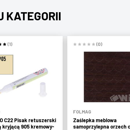
J KATEGORII
(1)
(0)
O
FOLMAG
 C22 Pisak retuszerski
Zaślepka meblowa
ą kryjącą 905 kremowy-
samoprzylepna orzech 