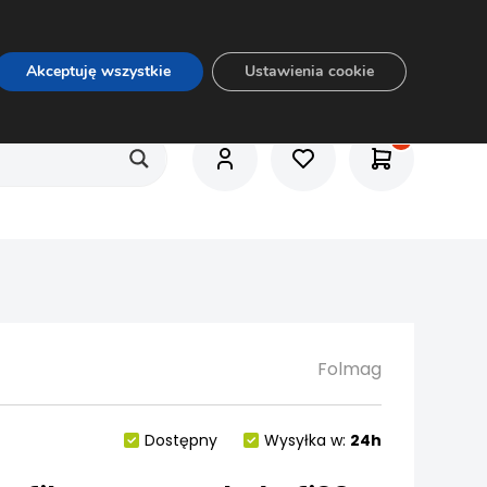
O nas
Usługi
Praca
Aktualności
E-rozkrój
Akceptuję wszystkie
Ustawienia cookie
Folmag
Dostępny
Wysyłka w:
24h