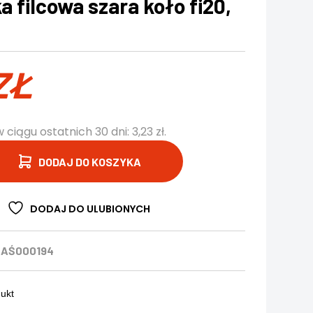
 filcowa szara koło fi20,
ZŁ
w ciągu ostatnich 30 dni:
3,23
zł
.
DODAJ DO KOSZYKA
DODAJ DO ULUBIONYCH
ZAŚ000194
dukt