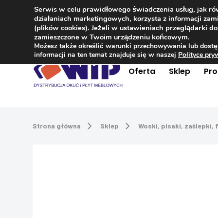
Serwis w celu prawidłowego świadczenia usług, jak r
Kontakt
+48 504 181 848
działaniach marketingowych, korzysta z informacji z
(plików cookies). Jeżeli w ustawieniach przeglądarki 
zamieszczone w Twoim urządzeniu końcowym.
Możesz także określić warunki przechowywania lub dostę
informacji na ten temat znajduje się w naszej
Polityce pr
Oferta
Sklep
Pr
Strona główna
Sklep
Woski, pisaki, zaślepki, f