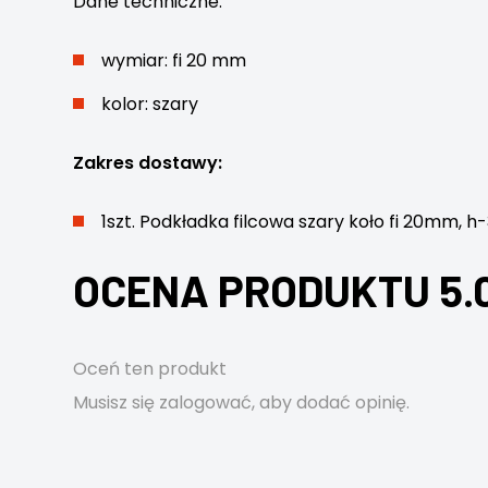
Dane techniczne:
wymiar: fi 20 mm
kolor: szary
Zakres dostawy:
1szt. Podkładka filcowa szary koło fi 20mm, 
OCENA PRODUKTU 5.
Oceń ten produkt
Musisz się
zalogować
, aby dodać opinię.