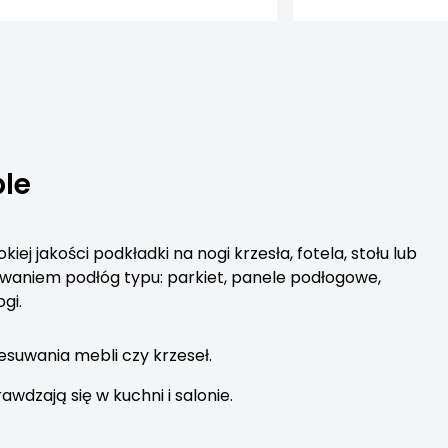
ble
ej jakości podkładki na nogi krzesła, fotela, stołu lub
sowaniem podłóg typu: parkiet, panele podłogowe,
gi.
esuwania mebli czy krzeseł.
dzają się w kuchni i salonie.