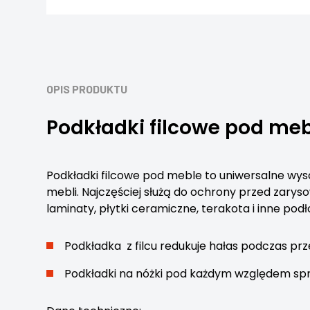
OPIS PRODUKTU
Podkładki filcowe pod me
Podkładki filcowe pod meble to uniwersalne wysoki
mebli. Najczęściej służą do ochrony przed zary
laminaty, płytki ceramiczne, terakota i inne podło
Podkładka z filcu redukuje hałas podczas prz
Podkładki na nóżki pod każdym względem spraw