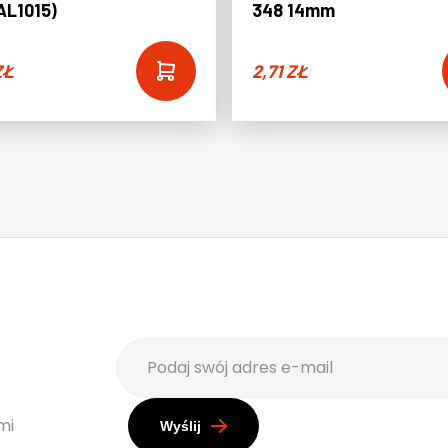
AL1015)
348 14mm
ZŁ
2,71
ZŁ
mi
Wyślij