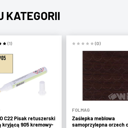
J KATEGORII
(1)
(0)
O
FOLMAG
 C22 Pisak retuszerski
Zaślepka meblowa
ą kryjącą 905 kremowy-
samoprzylepna orzech 