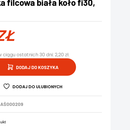
 filcowa biała koło fi30,
ZŁ
w ciągu ostatnich 30 dni:
2,20
zł
.
DODAJ DO KOSZYKA
DODAJ DO ULUBIONYCH
ZAŚ000209
dukt