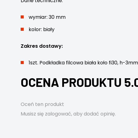
Dane techniczne:
wymiar: 30 mm
kolor: biały
Zakres dostawy:
1szt. Podkładka filcowa biała koło fi30, h-3m
OCENA PRODUKTU 5.
Oceń ten produkt
Musisz się
zalogować
, aby dodać opinię.