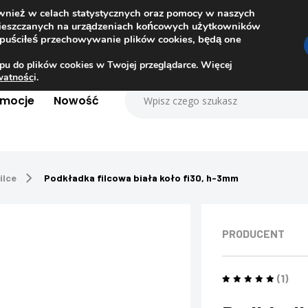
ównież w celach statystycznych oraz pomocy w naszych
amieszczanych na urządzeniach końcowych użytkowników
dopuściłeś przechowywanie plików cookies, będą one
pu do plików cookies w Twojej przeglądarce. Więcej
ywatnośc
i.
omocje
Nowość
ilce
Podkładka filcowa biała koło fi30, h-3mm
PRODUCENT
(1)