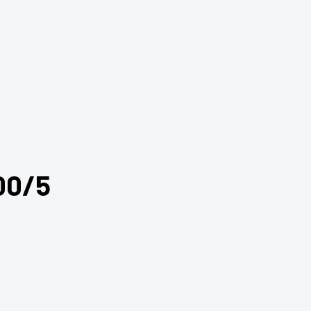
m
00/5