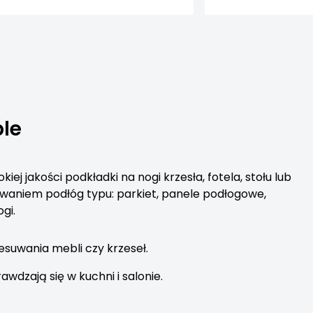
ble
ej jakości podkładki na nogi krzesła, fotela, stołu lub
sowaniem podłóg typu: parkiet, panele podłogowe,
gi.
esuwania mebli czy krzeseł.
dzają się w kuchni i salonie.