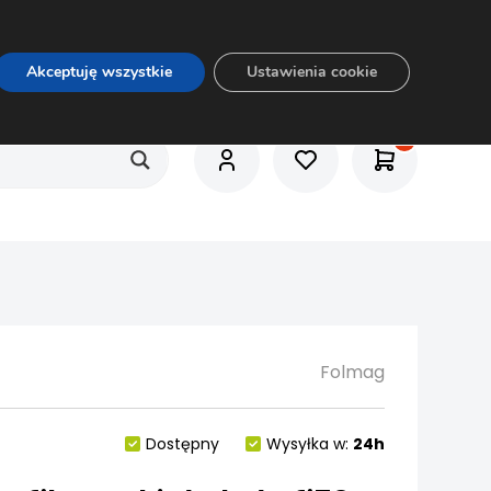
O nas
Usługi
Praca
Aktualności
E-rozkrój
Akceptuję wszystkie
Ustawienia cookie
Folmag
Dostępny
Wysyłka w:
24h