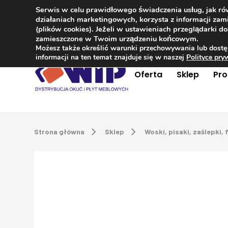
Serwis w celu prawidłowego świadczenia usług, jak r
Kontakt
+48 504 181 848
działaniach marketingowych, korzysta z informacji z
(plików cookies). Jeżeli w ustawieniach przeglądarki 
zamieszczone w Twoim urządzeniu końcowym.
Możesz także określić warunki przechowywania lub dostę
informacji na ten temat znajduje się w naszej
Polityce pr
Oferta
Sklep
Pr
Strona główna
Sklep
Woski, pisaki, zaślepki, f