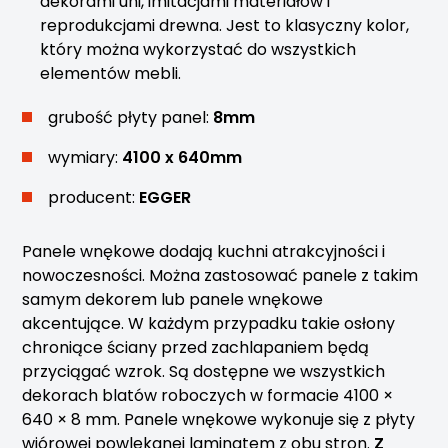
dekorami uni, imitacjami materiałów i
reprodukcjami drewna. Jest to klasyczny kolor,
który można wykorzystać do wszystkich
elementów mebli.
grubość płyty panel:
8mm
wymiary:
4100 x 640mm
producent:
EGGER
Panele wnękowe dodają kuchni atrakcyjności i
nowoczesności. Można zastosować panele z takim
samym dekorem lub panele wnękowe
akcentujące. W każdym przypadku takie osłony
chroniące ściany przed zachlapaniem będą
przyciągać wzrok. Są dostępne we wszystkich
dekorach blatów roboczych w formacie 4100 ×
640 × 8 mm. Panele wnękowe wykonuje się z płyty
wiórowej powlekanej laminatem z obu stron.
Z