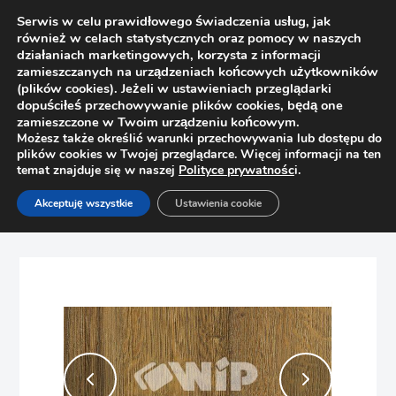
Serwis w celu prawidłowego świadczenia usług, jak
również w celach statystycznych oraz pomocy w naszych
działaniach marketingowych, korzysta z informacji
zamieszczanych na urządzeniach końcowych użytkowników
(plików cookies). Jeżeli w ustawieniach przeglądarki
dopuściłeś przechowywanie plików cookies, będą one
zamieszczone w Twoim urządzeniu końcowym.
Możesz także określić warunki przechowywania lub dostępu do
plików cookies w Twojej przeglądarce. Więcej informacji na ten
temat znajduje się w naszej
Polityce prywatnośc
i.
Strona główna
Sklep
Płyty
Akceptuję wszystkie
Ustawienia cookie
Płyta panel dwustronny EGGER H1344/W908 Dąb Sherman
koniak/Biały 4100x640mm gr. 8mm