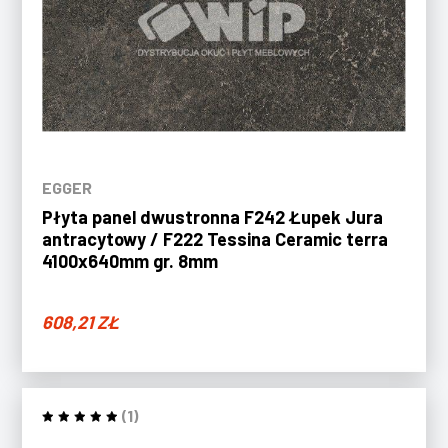
EGGER
Płyta panel dwustronna F242 Łupek Jura
antracytowy / F222 Tessina Ceramic terra
4100x640mm gr. 8mm
608,21
ZŁ
(1)