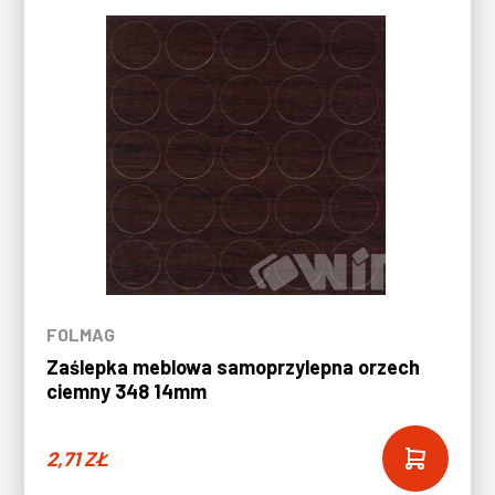
FOLMAG
Zaślepka meblowa samoprzylepna orzech
ciemny 348 14mm
2,71
ZŁ