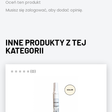
Oceń ten produkt
Musisz się
zalogować
, aby dodać opinię.
INNE PRODUKTY Z TEJ
KATEGORII
(0)