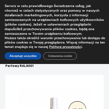
Serwis w celu prawidłowego świadczenia usług, jak
również w celach statystycznych oraz pomocy w naszych
działaniach marketingowych, korzysta z informacji
zamieszczanych na urządzeniach końcowych użytkowników
(plików cookies). Jeżeli w ustawieniach przeglądarki
dopuściłeś przechowywanie plików cookies, będą one
zamieszczone w Twoim urządzeniu końcowym.
Możesz także określić warunki przechowywania lub dostępu do
plików cookies w Twojej przeglądarce. Więcej informacji na ten
temat znajduje się w naszej
Polityce prywatnośc
i.
Strona główna
Sklep
Akceptuję wszystkie
Ustawienia cookie
Woski, pisaki, zaślepki, filce
Pisak retuszerski do naprawy mebli C22 Ottimo nr 900/932
Perłowy RAL9001