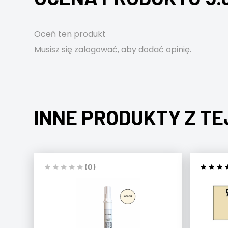
Oceń ten produkt
Musisz się
zalogować
, aby dodać opinię.
INNE PRODUKTY Z TE
(0)