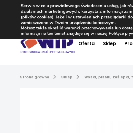
Serwis w celu prawidłowego świadczenia usług, jak r
Kontakt
+48 504 181 848
działaniach marketingowych, korzysta z informacji z
(plików cookies). Jeżeli w ustawieniach przeglądarki 
zamieszczone w Twoim urządzeniu końcowym.
Możesz także określić warunki przechowywania lub dostę
informacji na ten temat znajduje się w naszej
Polityce pr
Oferta
Sklep
Pr
Strona główna
Sklep
Woski, pisaki, zaślepki, f