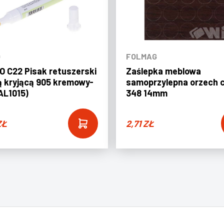
O
FOLMAG
 C22 Pisak retuszerski
Zaślepka meblowa
ą kryjącą 905 kremowy-
samoprzylepna orzech 
AL1015)
348 14mm
ZŁ
2,71
ZŁ