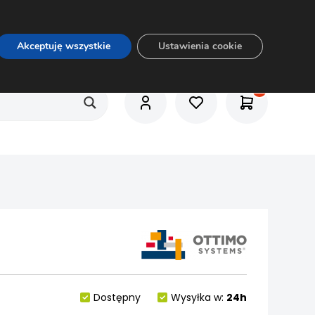
O nas
Usługi
Praca
Aktualności
E-rozkrój
Akceptuję wszystkie
Ustawienia cookie
Dostępny
Wysyłka w:
24h