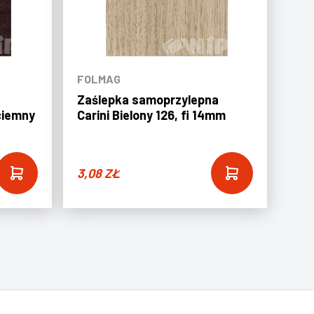
FOLMAG
Zaślepka samoprzylepna
ciemny
Carini Bielony 126, fi 14mm
3,08
ZŁ