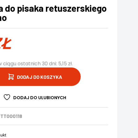
 do pisaka retuszerskiego
mo
ZŁ
w ciągu ostatnich 30 dni:
5,15
zł
.
DODAJ DO KOSZYKA
DODAJ DO ULUBIONYCH
TT000118
dukt