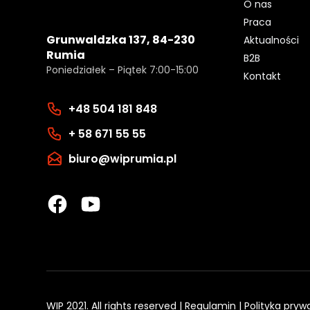
O nas
Praca
Grunwaldzka 137, 84-230
Aktualności
Rumia
B2B
Poniedziałek – Piątek 7:00-15:00
Kontakt
+48 504 181 848
+ 58 671 55 55
biuro@wiprumia.pl
WIP 2021. All rights reserved |
Regulamin
|
Polityka pryw