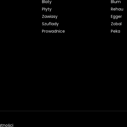
Blaty
Blum
Płyty
Rehau
Zawiasy
Egger
Szuflady
Zobal
Prowadnice
Peka
atności