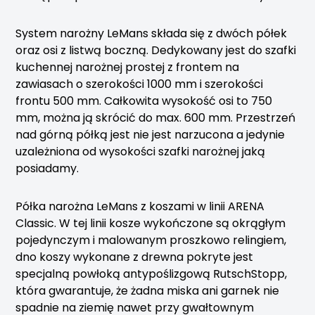
System narożny LeMans składa się z dwóch półek
oraz osi z listwą boczną. Dedykowany jest do szafki
kuchennej narożnej prostej z frontem na
zawiasach o szerokości 1000 mm i szerokości
frontu 500 mm. Całkowita wysokość osi to 750
mm, można ją skrócić do max. 600 mm. Przestrzeń
nad górną półką jest nie jest narzucona a jedynie
uzależniona od wysokości szafki narożnej jaką
posiadamy.
Półka narożna LeMans z koszami w linii ARENA
Classic. W tej linii kosze wykończone są okrągłym
pojedynczym i malowanym proszkowo relingiem,
dno koszy wykonane z drewna pokryte jest
specjalną powłoką antypoślizgową RutschStopp,
która gwarantuje, że żadna miska ani garnek nie
spadnie na ziemię nawet przy gwałtownym