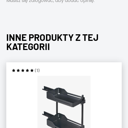
Musisz się
zalogować
, aby dodać opinię.
INNE PRODUKTY Z TEJ
KATEGORII
(1)