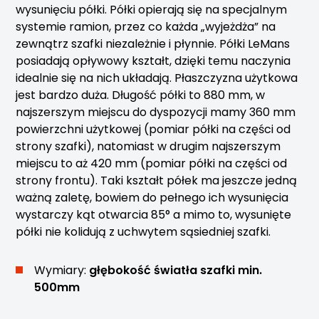
wysunięciu półki. Półki opierają się na specjalnym
systemie ramion, przez co każda „wyjeżdża” na
zewnątrz szafki niezależnie i płynnie. Półki LeMans
posiadają opływowy kształt, dzięki temu naczynia
idealnie się na nich układają. Płaszczyzna użytkowa
jest bardzo duża. Długość półki to 880 mm, w
najszerszym miejscu do dyspozycji mamy 360 mm
powierzchni użytkowej (pomiar półki na części od
strony szafki), natomiast w drugim najszerszym
miejscu to aż 420 mm (pomiar półki na części od
strony frontu). Taki kształt półek ma jeszcze jedną
ważną zaletę, bowiem do pełnego ich wysunięcia
wystarczy kąt otwarcia 85° a mimo to, wysunięte
półki nie kolidują z uchwytem sąsiedniej szafki.
Wymiary:
głębokość światła szafki min.
500mm