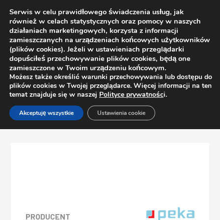
Serwis w celu prawidłowego świadczenia usług, jak
również w celach statystycznych oraz pomocy w naszych
działaniach marketingowych, korzysta z informacji
zamieszczanych na urządzeniach końcowych użytkowników
(plików cookies). Jeżeli w ustawieniach przeglądarki
dopuściłeś przechowywanie plików cookies, będą one
zamieszczone w Twoim urządzeniu końcowym.
Możesz także określić warunki przechowywania lub dostępu do
plików cookies w Twojej przeglądarce. Więcej informacji na ten
temat znajduje się w naszej
Polityce prywatnośc
i.
Strona główna
Sklep
Kosze cargo
Akceptuję wszystkie
Ustawienia cookie
PEKA półka LeMans 2-poziomowa, 50 Classic antracyt,
prawa
PRODUCENT