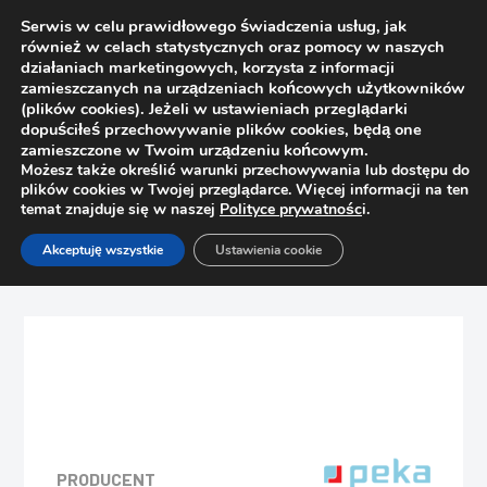
Serwis w celu prawidłowego świadczenia usług, jak
również w celach statystycznych oraz pomocy w naszych
działaniach marketingowych, korzysta z informacji
zamieszczanych na urządzeniach końcowych użytkowników
(plików cookies). Jeżeli w ustawieniach przeglądarki
dopuściłeś przechowywanie plików cookies, będą one
zamieszczone w Twoim urządzeniu końcowym.
Możesz także określić warunki przechowywania lub dostępu do
plików cookies w Twojej przeglądarce. Więcej informacji na ten
temat znajduje się w naszej
Polityce prywatnośc
i.
Strona główna
Sklep
Bez kategorii
Akceptuję wszystkie
Ustawienia cookie
PEKA Narożnik wewnętrzny do listwy pojedynczej poziomej
L 28.017.05 (czarny)
PRODUCENT