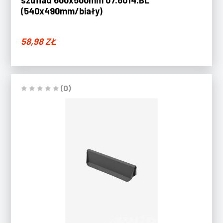
szuflad 600x500mm 07.6014.BL
(540x490mm/biały)
58,98
ZŁ
(0)