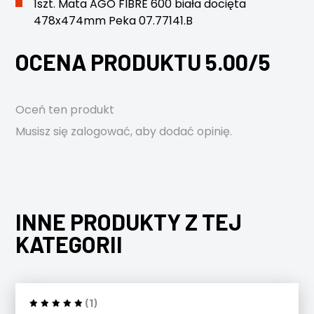
1szt. Mata AGO FIBRE 600 biała docięta
478x474mm Peka 07.77141.B
OCENA PRODUKTU 5.00/5
Oceń ten produkt
Musisz się
zalogować
, aby dodać opinię.
INNE PRODUKTY Z TEJ
KATEGORII
(1)