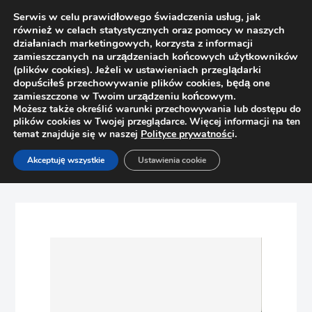
Serwis w celu prawidłowego świadczenia usług, jak
również w celach statystycznych oraz pomocy w naszych
działaniach marketingowych, korzysta z informacji
zamieszczanych na urządzeniach końcowych użytkowników
(plików cookies). Jeżeli w ustawieniach przeglądarki
dopuściłeś przechowywanie plików cookies, będą one
zamieszczone w Twoim urządzeniu końcowym.
Możesz także określić warunki przechowywania lub dostępu do
plików cookies w Twojej przeglądarce. Więcej informacji na ten
temat znajduje się w naszej
Polityce prywatnośc
i.
Strona główna
Sklep
Organizacje szuflad
Akceptuję wszystkie
Ustawienia cookie
Mata AGO FIBRE 600 biała docięta 478x474mm Peka
07.77141.B