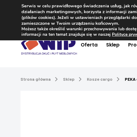
Serwis w celu prawidłowego świadczenia usług, jak r
Kontakt
+48 504 181 848
działaniach marketingowych, korzysta z informacji z
(plików cookies). Jeżeli w ustawieniach przeglądarki 
zamieszczone w Twoim urządzeniu końcowym.
Możesz także określić warunki przechowywania lub dostę
informacji na ten temat znajduje się w naszej
Polityce pr
Oferta
Sklep
Pr
Strona główna
Sklep
Kosze cargo
PEKA 