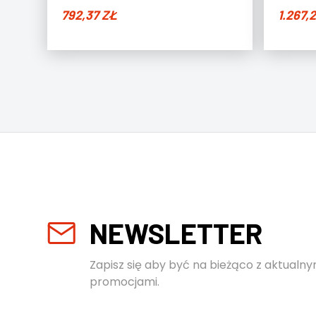
792,37
ZŁ
1.267,
NEWSLETTER
Zapisz się aby być na bieżąco z aktualny
promocjami.