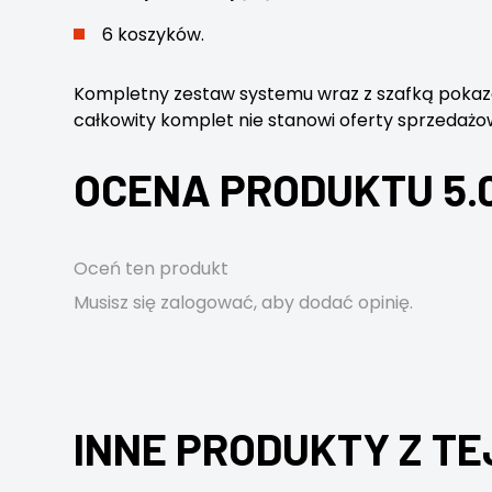
6 koszyków.
Kompletny zestaw systemu wraz z szafką pokazany
całkowity komplet nie stanowi oferty sprzedażo
OCENA PRODUKTU 5.
Oceń ten produkt
Musisz się
zalogować
, aby dodać opinię.
INNE PRODUKTY Z TE