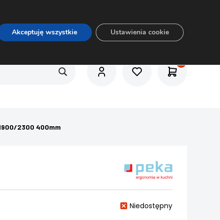
O nas
Usługi
Praca
Aktualności
E-rozkrój
Akceptuję wszystkie
Ustawienia cookie
RE 1900/2300 400mm
Niedostępny