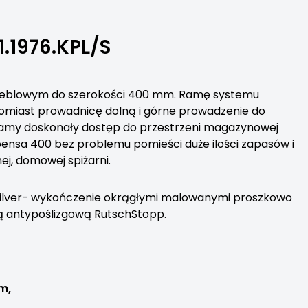
1.1976.KPL/S
meblowym do szerokości 400 mm. Ramę systemu
omiast prowadnicę dolną i górne prowadzenie do
 mamy doskonały dostęp do przestrzeni magazynowej
Dispensa 400 bez problemu pomieści duże ilości zapasów i
ej, domowej spiżarni.
 Silver- wykończenie okrągłymi malowanymi proszkowo
 antypoślizgową RutschStopp.
m,