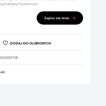
szą
Polityką Prywatności.
Zapisz się teraz
DODAJ DO ULUBIONYCH
PEK000718
dukt