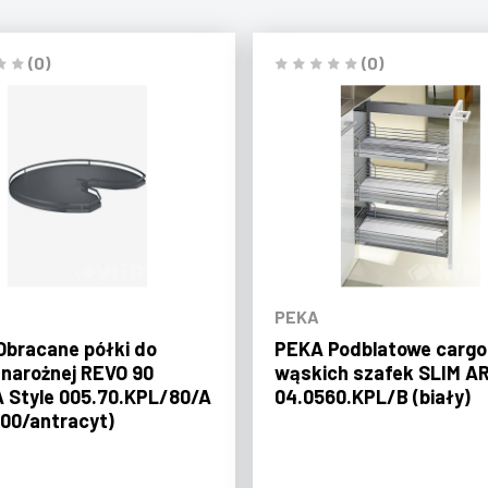
(0)
(0)
PEKA
bracane półki do
PEKA Podblatowe cargo
 narożnej REVO 90
wąskich szafek SLIM A
 Style 005.70.KPL/80/A
04.0560.KPL/B (biały)
00/antracyt)