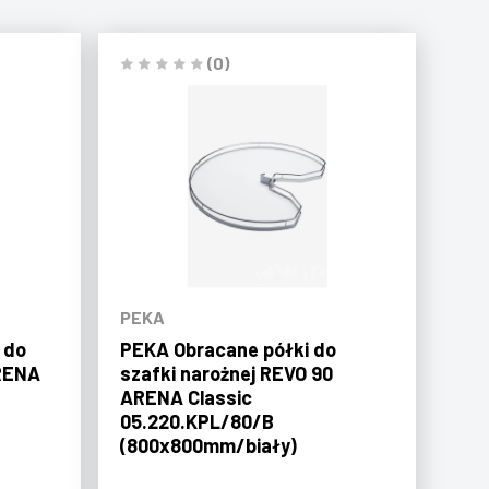
(0)
PEKA
 do
PEKA Obracane półki do
RENA
szafki narożnej REVO 90
ARENA Classic
05.220.KPL/80/B
(800x800mm/biały)