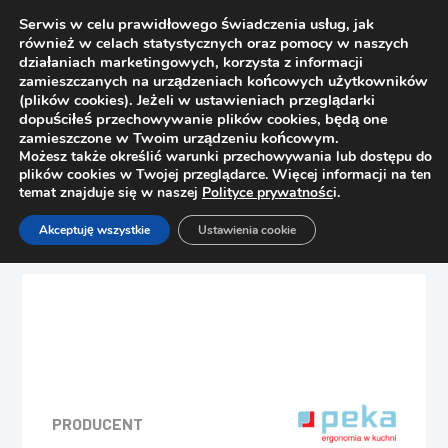
Serwis w celu prawidłowego świadczenia usług, jak
również w celach statystycznych oraz pomocy w naszych
działaniach marketingowych, korzysta z informacji
zamieszczanych na urządzeniach końcowych użytkowników
(plików cookies). Jeżeli w ustawieniach przeglądarki
dopuściłeś przechowywanie plików cookies, będą one
zamieszczone w Twoim urządzeniu końcowym.
Możesz także określić warunki przechowywania lub dostępu do
plików cookies w Twojej przeglądarce. Więcej informacji na ten
temat znajduje się w naszej
Polityce prywatnośc
i.
Strona główna
Sklep
Bez kategorii
Akceptuję wszystkie
Ustawienia cookie
PEKA Wyciąg wąski na blachy lub stolnicę Style 004.74.C
PRODUCENT