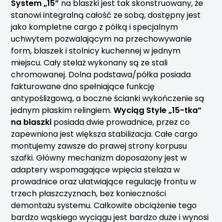
System „15”
na blaszki jest tak skonstruowany, że
stanowi integralną całość ze sobą, dostępny jest
jako kompletne cargo z półką i specjalnym
uchwytem pozwalającym na przechowywanie
form, blaszek i stolnicy kuchennej w jednym
miejscu. Cały stelaż wykonany są ze stali
chromowanej. Dolna podstawa/półka posiada
fakturowane dno spełniające funkcję
antypoślizgową, a boczne ścianki wykończenie są
jednym płaskim relingiem.
Wyciąg Style „15-tka”
na blaszki
posiada dwie prowadnice, przez co
zapewniona jest większa stabilizacja. Całe cargo
montujemy zawsze do prawej strony korpusu
szafki. Główny mechanizm doposażony jest w
adaptery wspomagające wpięcia stelaża w
prowadnice oraz ułatwiające regulację frontu w
trzech płaszczyznach, bez konieczności
demontażu systemu. Całkowite obciążenie tego
bardzo wąskiego wyciągu jest bardzo duże i wynosi