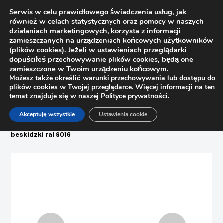
Serwis w celu prawidłowego świadczenia usług, jak
również w celach statystycznych oraz pomocy w naszych
działaniach marketingowych, korzysta z informacji
zamieszczanych na urządzeniach końcowych użytkowników
(plików cookies). Jeżeli w ustawieniach przeglądarki
dopuściłeś przechowywanie plików cookies, będą one
zamieszczone w Twoim urządzeniu końcowym.
Możesz także określić warunki przechowywania lub dostępu do
plików cookies w Twojej przeglądarce. Więcej informacji na ten
temat znajduje się w naszej
Polityce prywatnośc
i.
Strona główna
Sklep
Akceptuję wszystkie
Ustawienia cookie
Woski, pisaki, zaślepki, filce
Wosk miękki do renowacji mebli Ottimo C12 – 930 biały
beskidzki ral 9016