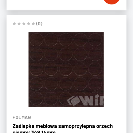
(0)
FOLMAG
Zaślepka meblowa samoprzylepna orzech
ciemny 348 14mm