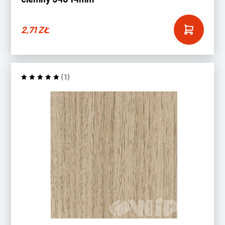
2,71
ZŁ
(1)