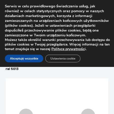
Serwis w celu prawidłowego świadczenia usług, jak
również w celach statystycznych oraz pomocy w naszych
działaniach marketingowych, korzysta z informacji
zamieszczanych na urządzeniach końcowych użytkowników
(plików cookies). Jeżeli w ustawieniach przeglądarki
dopuściłeś przechowywanie plików cookies, będą one
zamieszczone w Twoim urządzeniu końcowym.
Możesz także określić warunki przechowywania lub dostępu do
plików cookies w Twojej przeglądarce. Więcej informacji na ten
temat znajduje się w naszej
Polityce prywatnośc
i.
Strona główna
Sklep
Akceptuję wszystkie
Ustawienia cookie
Woski, pisaki, zaślepki, filce
Wosk miękki do renowacji mebli Ottimo C12 – 857 granatowy
ral 5013