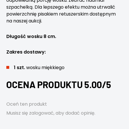
odpowiednią porcję wosku. Zebrać nadmiar
szpachelką. Dla lepszego efektu można utrwalić
powierzchnię pisakiem retuszerskim dostępnym
na naszej aukcji.
Długość wosku 8 cm.
Zakres dostawy:
1 szt.
wosku miękkiego
OCENA PRODUKTU 5.00/5
Oceń ten produkt
Musisz się
zalogować
, aby dodać opinię.