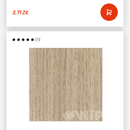
2,71
ZŁ
(1)