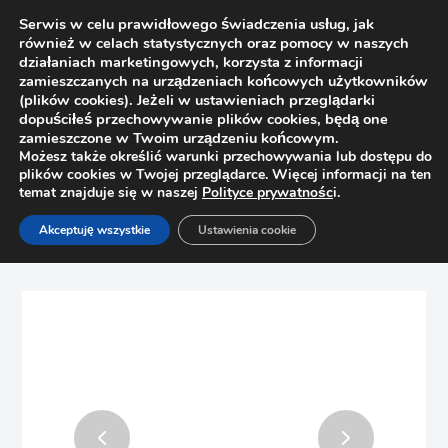
Serwis w celu prawidłowego świadczenia usług, jak
również w celach statystycznych oraz pomocy w naszych
działaniach marketingowych, korzysta z informacji
zamieszczanych na urządzeniach końcowych użytkowników
(plików cookies). Jeżeli w ustawieniach przeglądarki
dopuściłeś przechowywanie plików cookies, będą one
zamieszczone w Twoim urządzeniu końcowym.
Możesz także określić warunki przechowywania lub dostępu do
plików cookies w Twojej przeglądarce. Więcej informacji na ten
temat znajduje się w naszej
Polityce prywatnośc
i.
Strona główna
Sklep
Akceptuję wszystkie
Ustawienia cookie
Woski, pisaki, zaślepki, filce
Wosk miękki do renowacji mebli Ottimo C12 – 202 wenge