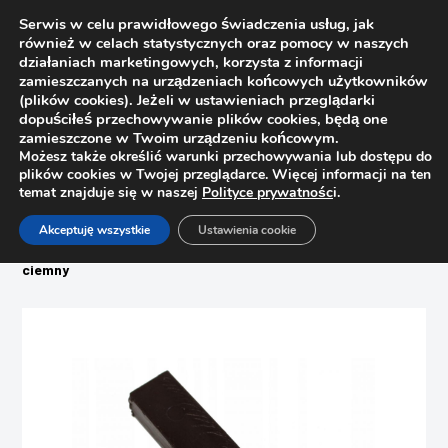
Serwis w celu prawidłowego świadczenia usług, jak
również w celach statystycznych oraz pomocy w naszych
działaniach marketingowych, korzysta z informacji
zamieszczanych na urządzeniach końcowych użytkowników
(plików cookies). Jeżeli w ustawieniach przeglądarki
dopuściłeś przechowywanie plików cookies, będą one
zamieszczone w Twoim urządzeniu końcowym.
Możesz także określić warunki przechowywania lub dostępu do
plików cookies w Twojej przeglądarce. Więcej informacji na ten
temat znajduje się w naszej
Polityce prywatnośc
i.
Strona główna
Sklep
Akceptuję wszystkie
Ustawienia cookie
Woski, pisaki, zaślepki, filce
Wosk miękki do renowacji mebli Ottimo C12 – 200 orzech
ciemny