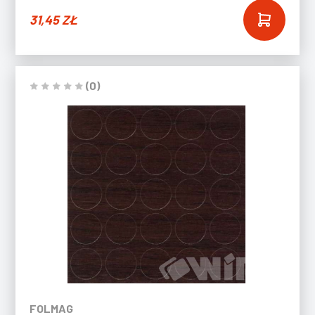
31,45
ZŁ
(0)
FOLMAG