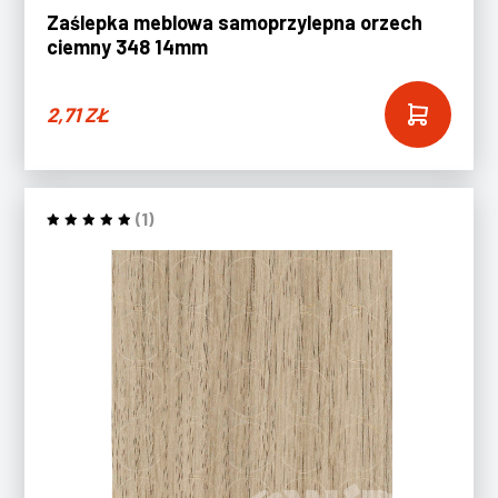
Zaślepka meblowa samoprzylepna orzech
ciemny 348 14mm
2,71
ZŁ
(1)