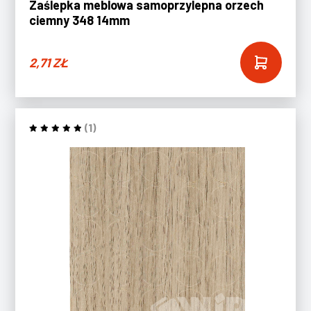
Zaślepka meblowa samoprzylepna orzech
ciemny 348 14mm
2,71
ZŁ
(1)