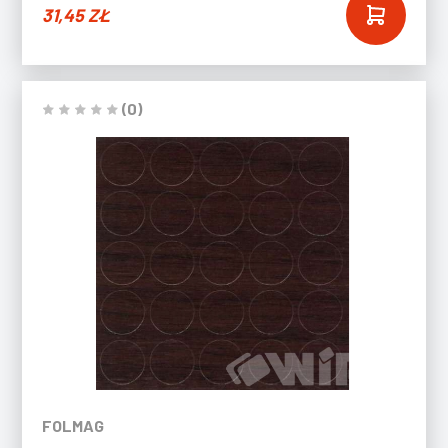
31,45
ZŁ
(0)
FOLMAG