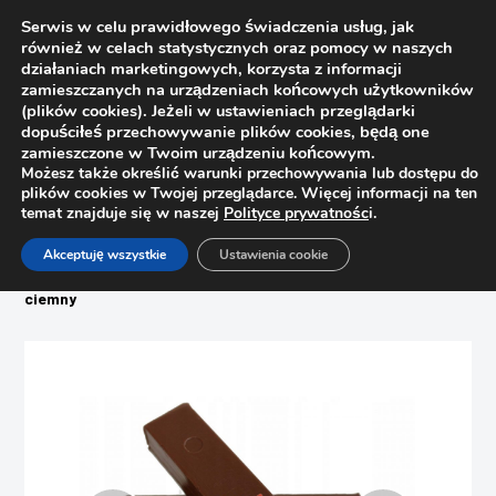
Serwis w celu prawidłowego świadczenia usług, jak
również w celach statystycznych oraz pomocy w naszych
działaniach marketingowych, korzysta z informacji
zamieszczanych na urządzeniach końcowych użytkowników
(plików cookies). Jeżeli w ustawieniach przeglądarki
dopuściłeś przechowywanie plików cookies, będą one
zamieszczone w Twoim urządzeniu końcowym.
Możesz także określić warunki przechowywania lub dostępu do
plików cookies w Twojej przeglądarce. Więcej informacji na ten
temat znajduje się w naszej
Polityce prywatnośc
i.
Strona główna
Sklep
Akceptuję wszystkie
Ustawienia cookie
Woski, pisaki, zaślepki, filce
Wosk miękki do renowacji mebli Ottimo C12 – 140 orzech
ciemny