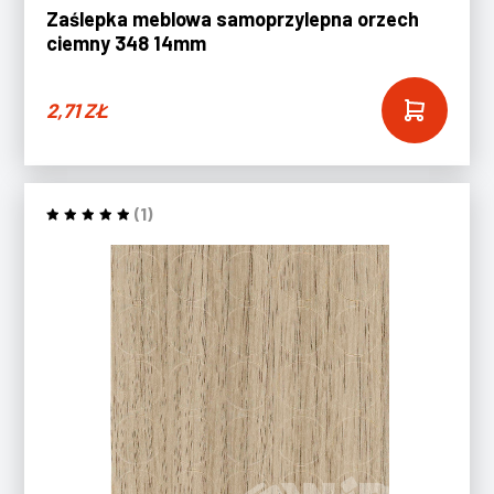
Zaślepka meblowa samoprzylepna orzech
ciemny 348 14mm
2,71
ZŁ
(1)