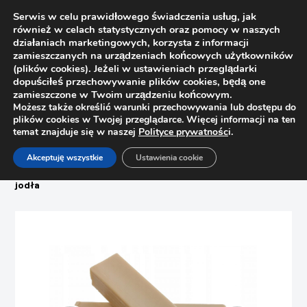
Serwis w celu prawidłowego świadczenia usług, jak
również w celach statystycznych oraz pomocy w naszych
działaniach marketingowych, korzysta z informacji
zamieszczanych na urządzeniach końcowych użytkowników
(plików cookies). Jeżeli w ustawieniach przeglądarki
dopuściłeś przechowywanie plików cookies, będą one
zamieszczone w Twoim urządzeniu końcowym.
Możesz także określić warunki przechowywania lub dostępu do
plików cookies w Twojej przeglądarce. Więcej informacji na ten
temat znajduje się w naszej
Polityce prywatnośc
i.
Strona główna
Sklep
Akceptuję wszystkie
Ustawienia cookie
Woski, pisaki, zaślepki, filce
Wosk miękki do renowacji mebli Ottimo C12 – 020 świerk,
jodła