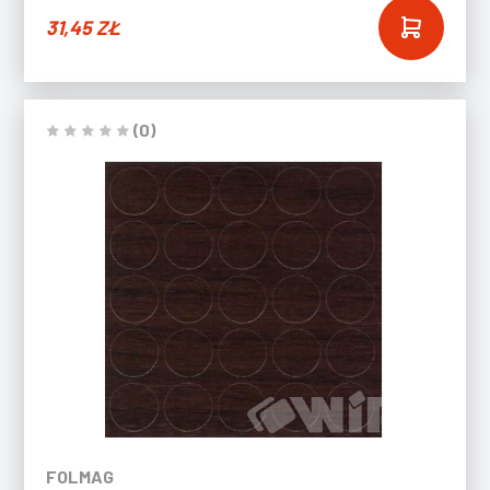
31,45
ZŁ
(0)
FOLMAG