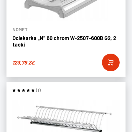
NOMET
Ociekarka „N” 60 chrom W-2507-600B G2, 2
tacki
123,79
ZŁ
(1)