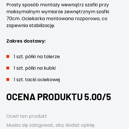
Prosty sposób montaży wewnątrz szafki przy
maksymalnym wymiarze zewnętrznym szafki
70cm. Ociekarka montowana rozporowo, co
zapewnia stabilizację.
Zakres dostawy:
1 szt. półki na talerze
1 szt. półki na kubki
1 szt. tacki ociekowej
OCENA PRODUKTU 5.00/5
Oceń ten produkt
Musisz się
zalogować
, aby dodać opinię.