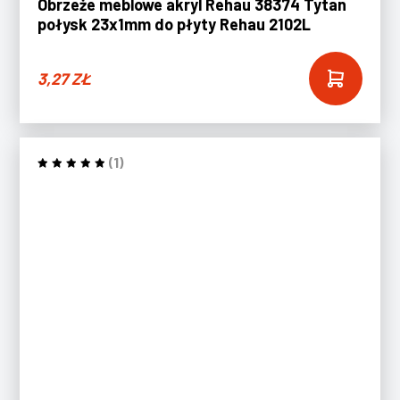
Obrzeże meblowe akryl Rehau 38374 Tytan
połysk 23x1mm do płyty Rehau 2102L
3,27
ZŁ
(1)