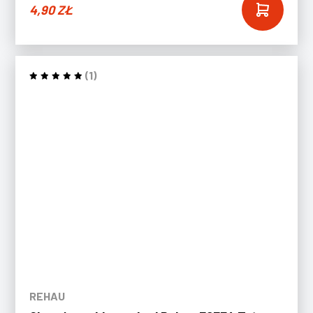
4,90
ZŁ
(1)
REHAU