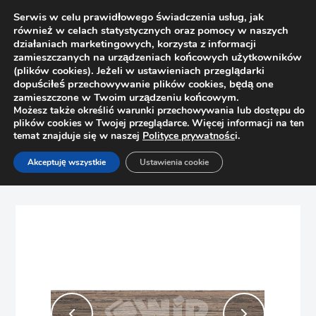
Serwis w celu prawidłowego świadczenia usług, jak
również w celach statystycznych oraz pomocy w naszych
działaniach marketingowych, korzysta z informacji
zamieszczanych na urządzeniach końcowych użytkowników
(plików cookies). Jeżeli w ustawieniach przeglądarki
dopuściłeś przechowywanie plików cookies, będą one
zamieszczone w Twoim urządzeniu końcowym.
Możesz także określić warunki przechowywania lub dostępu do
plików cookies w Twojej przeglądarce. Więcej informacji na ten
temat znajduje się w naszej
Polityce prywatnośc
i.
Strona główna
Sklep
Obrzeża
Akceptuję wszystkie
Ustawienia cookie
Obrzeże meblowe ABS EGGER H3176 ST37 Dąb Halifax tabax
43x2mm