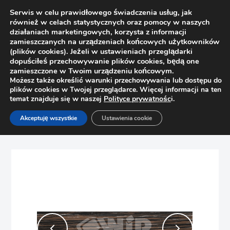
Serwis w celu prawidłowego świadczenia usług, jak
również w celach statystycznych oraz pomocy w naszych
działaniach marketingowych, korzysta z informacji
zamieszczanych na urządzeniach końcowych użytkowników
(plików cookies). Jeżeli w ustawieniach przeglądarki
dopuściłeś przechowywanie plików cookies, będą one
zamieszczone w Twoim urządzeniu końcowym.
Możesz także określić warunki przechowywania lub dostępu do
plików cookies w Twojej przeglądarce. Więcej informacji na ten
temat znajduje się w naszej
Polityce prywatnośc
i.
Strona główna
Sklep
Obrzeża
Akceptuję wszystkie
Ustawienia cookie
Obrzeże meblowe ABS Rehau 1584W Wenge Mali H3058
43x2mm