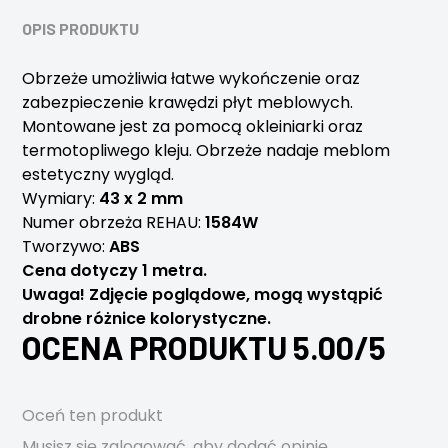
OPIS PRODUKTU
Obrzeże umożliwia łatwe wykończenie oraz
zabezpieczenie krawędzi płyt meblowych.
Montowane jest za pomocą okleiniarki oraz
termotopliwego kleju. Obrzeże nadaje meblom
estetyczny wygląd.
Wymiary:
43 x 2 mm
Numer obrzeża REHAU:
1584W
Tworzywo:
ABS
Cena dotyczy 1 metra.
Uwaga! Zdjęcie poglądowe, mogą wystąpić
drobne różnice kolorystyczne.
OCENA PRODUKTU 5.00/5
Oceń ten produkt
Musisz się
zalogować
, aby dodać opinię.