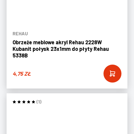
REHAU
Obrzeże meblowe akryl Rehau 2228W
Kubanit połysk 23x1mm do płyty Rehau
5338B
4,75
ZŁ
(1)