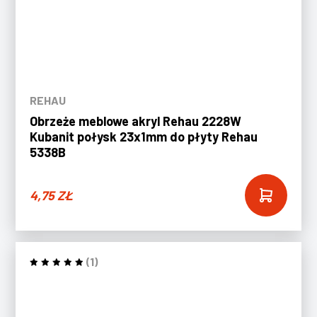
REHAU
Obrzeże meblowe akryl Rehau 2228W
Kubanit połysk 23x1mm do płyty Rehau
5338B
4,75
ZŁ
(1)