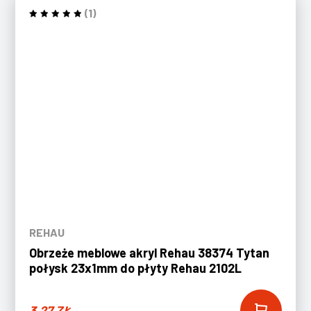
(1)
REHAU
Obrzeże meblowe akryl Rehau 38374 Tytan
połysk 23x1mm do płyty Rehau 2102L
3,27
ZŁ