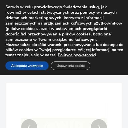
Serwis w celu prawidłowego świadczenia usług, jak
również w celach statystycznych oraz pomocy w naszych
działaniach marketingowych, korzysta z informacji
zamieszczanych na urządzeniach końcowych użytkowników
(plików cookies). Jeżeli w ustawieniach przeglądarki
dopuściłeś przechowywanie plików cookies, będą one
zamieszczone w Twoim urządzeniu końcowym.
Możesz także określić warunki przechowywania lub dostępu do
plików cookies w Twojej przeglądarce. Więcej informacji na ten
temat znajduje się w naszej
Polityce prywatnośc
i.
Strona główna
Sklep
Obrzeża
Akceptuję wszystkie
Ustawienia cookie
Obrzeże meblowe ABS Rehau 76873 Biały premium W1000
ST9 23x2mm