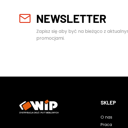
NEWSLETTER
Zapisz się aby być na bieżąco z aktualny
promocjami.
SKLEP
O nas
Praca