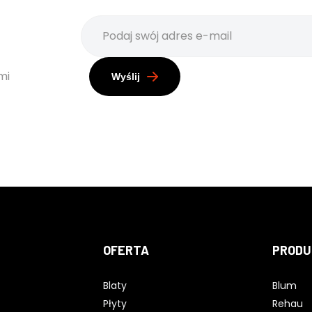
mi
Wyślij
OFERTA
PRODU
Blaty
Blum
Płyty
Rehau