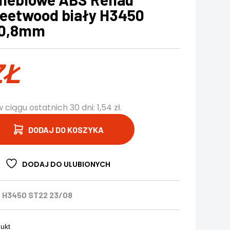
eetwood biały H3450
×0,8mm
ZŁ
w ciągu ostatnich 30 dni:
1,54
zł
.
DODAJ DO KOSZYKA
DODAJ DO ULUBIONYCH
 H3450 ST22 23/08
dukt