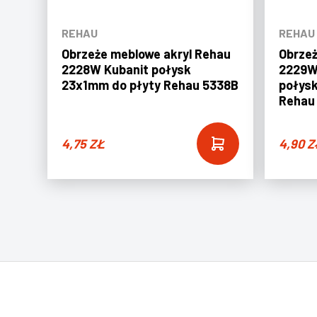
REHAU
REHAU
Obrzeże meblowe akryl Rehau
Obrzeż
2228W Kubanit połysk
2229W
23x1mm do płyty Rehau 5338B
połys
Rehau
4,75
ZŁ
4,90
Z