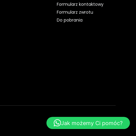
Formularz kontaktowy
Formularz zwrotu
Do pobrania
WebsiteStyle.pl - Strony WWW
Jak możemy Ci pomóc?