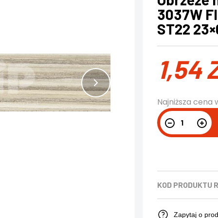
3037W Fl
ST22 23
1,54
Najniższa cena 
KOD PRODUKTU
R
Zapytaj o pro