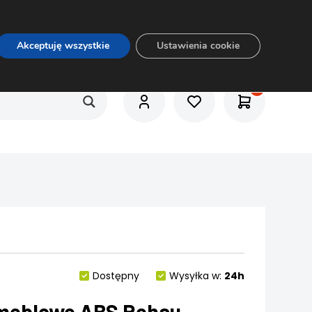
O nas
Usługi
Praca
Aktualności
E-rozkrój
Akceptuję wszystkie
Ustawienia cookie
Dostępny
Wysyłka w:
24h
meblowe ABS Rehau