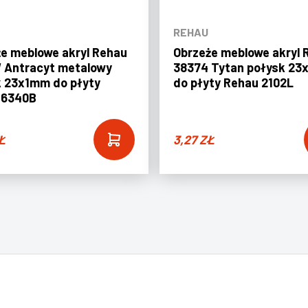
REHAU
e meblowe akryl Rehau
Obrzeże meblowe akryl 
 Antracyt metalowy
38374 Tytan połysk 2
k 23x1mm do płyty
do płyty Rehau 2102L
 6340B
Ł
3,27
ZŁ