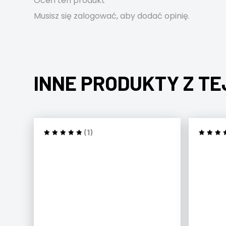
Oceń ten produkt
Musisz się
zalogować
, aby dodać opinię.
INNE PRODUKTY Z TE
(1)