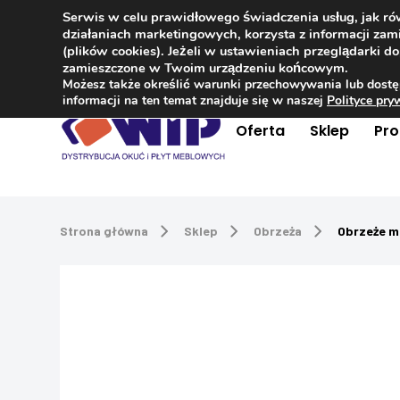
Serwis w celu prawidłowego świadczenia usług, jak r
Kontakt
+48 504 181 848
działaniach marketingowych, korzysta z informacji z
(plików cookies). Jeżeli w ustawieniach przeglądarki 
zamieszczone w Twoim urządzeniu końcowym.
Możesz także określić warunki przechowywania lub dostę
informacji na ten temat znajduje się w naszej
Polityce pr
Oferta
Sklep
Pr
Strona główna
Sklep
Obrzeża
Obrzeże m