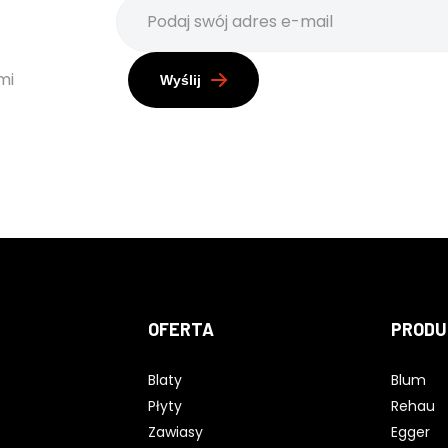
mi
Wyślij
OFERTA
PRODU
Blaty
Blum
Płyty
Rehau
Zawiasy
Egger