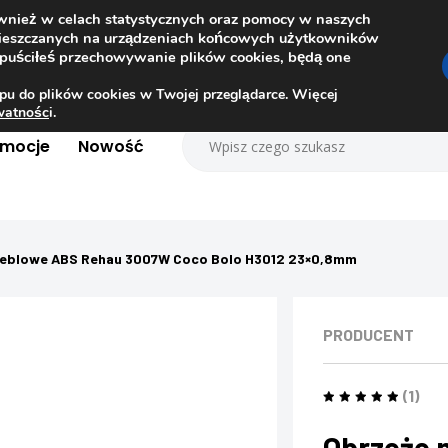
ównież w celach statystycznych oraz pomocy w naszych
amieszczanych na urządzeniach końcowych użytkowników
dopuściłeś przechowywanie plików cookies, będą one
pu do plików cookies w Twojej przeglądarce. Więcej
ywatnośc
i.
omocje
Nowość
eblowe ABS Rehau 3007W Coco Bolo H3012 23×0,8mm
PRODUCENT
(1)
Obrzeże 