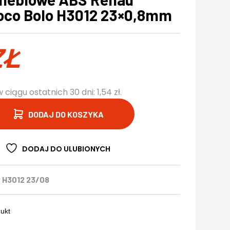
co Bolo H3012 23×0,8mm
ZŁ
w ciągu ostatnich 30 dni:
1,54
zł
.
DODAJ DO KOSZYKA
DODAJ DO ULUBIONYCH
 H3012 23/08
dukt