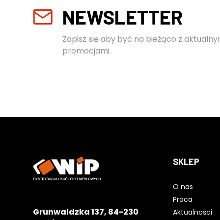
NEWSLETTER
Zapisz się aby być na bieżąco z aktualny
promocjami.
SKLEP
O nas
Praca
Grunwaldzka 137, 84-230
Aktualności