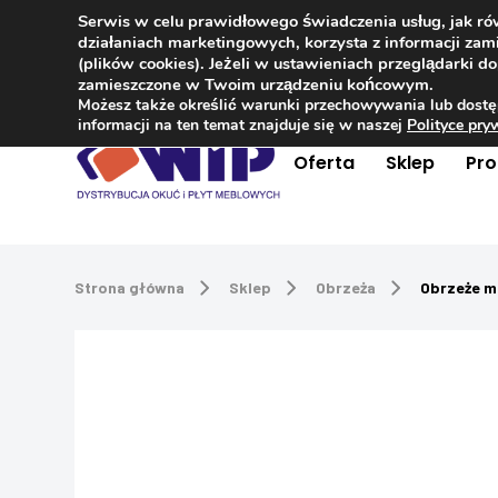
Serwis w celu prawidłowego świadczenia usług, jak r
Kontakt
+48 504 181 848
działaniach marketingowych, korzysta z informacji z
(plików cookies). Jeżeli w ustawieniach przeglądarki 
zamieszczone w Twoim urządzeniu końcowym.
Możesz także określić warunki przechowywania lub dostę
informacji na ten temat znajduje się w naszej
Polityce pr
Oferta
Sklep
Pr
Strona główna
Sklep
Obrzeża
Obrzeże m