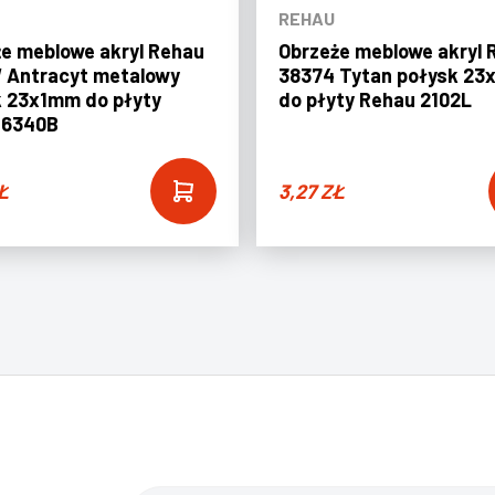
REHAU
e meblowe akryl Rehau
Obrzeże meblowe akryl 
 Antracyt metalowy
38374 Tytan połysk 2
k 23x1mm do płyty
do płyty Rehau 2102L
 6340B
Ł
3,27
ZŁ