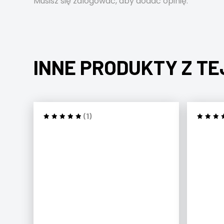
Musisz się
zalogować
, aby dodać opinię.
INNE PRODUKTY Z TE
(1)