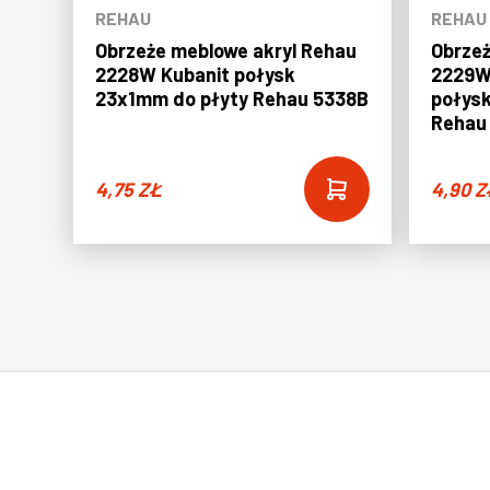
REHAU
REHAU
Obrzeże meblowe akryl Rehau
Obrzeż
2228W Kubanit połysk
2229W
23x1mm do płyty Rehau 5338B
połys
Rehau
4,75
ZŁ
4,90
Z