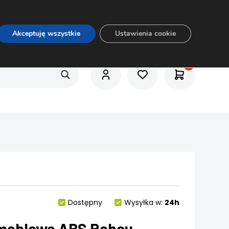
O nas
Usługi
Praca
Aktualności
E-rozkrój
Akceptuję wszystkie
Ustawienia cookie
Dostępny
Wysyłka w:
24h
meblowe ABS Rehau