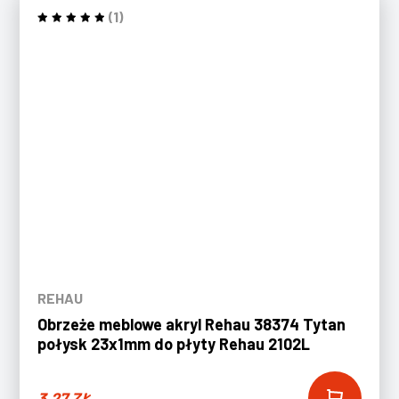
(1)
REHAU
Obrzeże meblowe akryl Rehau 38374 Tytan
połysk 23x1mm do płyty Rehau 2102L
3,27
ZŁ