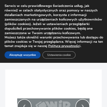
Serwis w celu prawidłowego świadczenia usług, jak
również w celach statystycznych oraz pomocy w naszych
działaniach marketingowych, korzysta z informacji
zamieszczanych na urządzeniach końcowych użytkowników
(plików cookies). Jeżeli w ustawieniach przeglądarki
dopuściłeś przechowywanie plików cookies, będą one
zamieszczone w Twoim urządzeniu końcowym.
Możesz także określić warunki przechowywania lub dostępu do
plików cookies w Twojej przeglądarce. Więcej informacji na ten
temat znajduje się w naszej
Polityce prywatnośc
i.
Strona główna
Sklep
Obrzeża
Akceptuję wszystkie
Ustawienia cookie
Obrzeże meblowe ABS Rehau 71645 Szary Monument U780
ST9 23×0,8mm