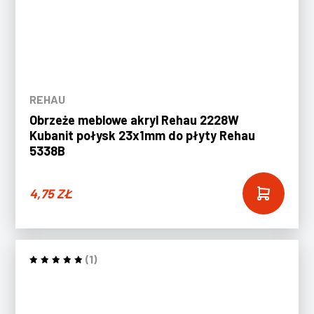
REHAU
Obrzeże meblowe akryl Rehau 2228W
Kubanit połysk 23x1mm do płyty Rehau
5338B
4,75
ZŁ
(1)