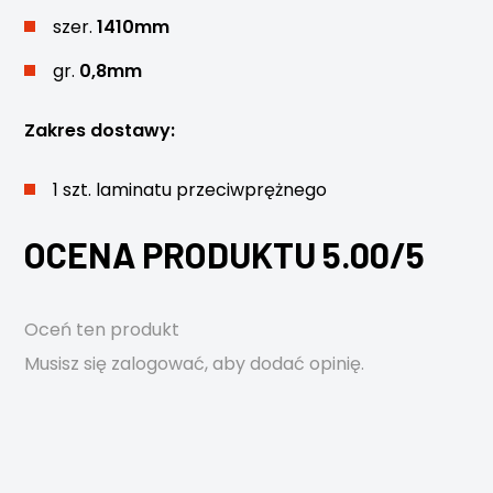
szer.
1410mm
gr.
0,8mm
Zakres dostawy:
1 szt. laminatu przeciwprężnego
OCENA PRODUKTU 5.00/5
Oceń ten produkt
Musisz się
zalogować
, aby dodać opinię.