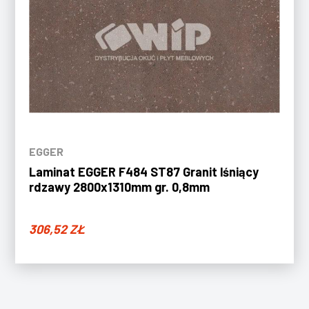
EGGER
Laminat EGGER F484 ST87 Granit lśniący
rdzawy 2800x1310mm gr. 0,8mm
306,52
ZŁ