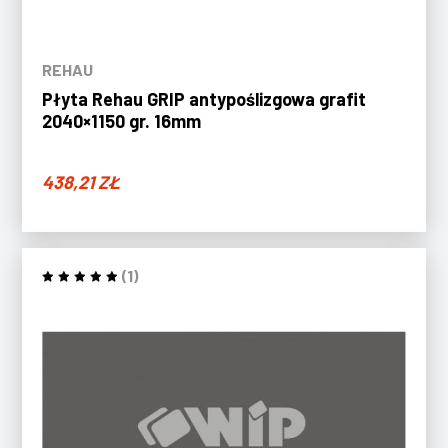
REHAU
Płyta Rehau GRIP antypoślizgowa grafit
2040×1150 gr. 16mm
438,21
ZŁ
(1)