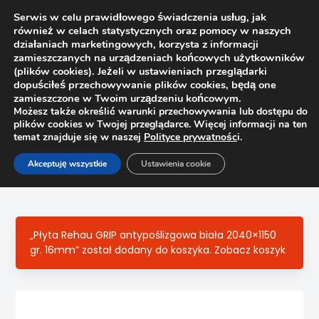
Serwis w celu prawidłowego świadczenia usług, jak
również w celach statystycznych oraz pomocy w naszych
1
działaniach marketingowych, korzysta z informacji
zamieszczanych na urządzeniach końcowych użytkowników
(plików cookies). Jeżeli w ustawieniach przeglądarki
dopuściłeś przechowywanie plików cookies, będą one
zamieszczone w Twoim urządzeniu końcowym.
Możesz także określić warunki przechowywania lub dostępu do
plików cookies w Twojej przeglądarce. Więcej informacji na ten
temat znajduje się w naszej
Polityce prywatnośc
i.
Strona główna
Sklep
Laminaty
Akceptuję wszystkie
Ustawienia cookie
Laminat przeciwprężny 3050x1410x08, biały gładki
„Płyta Rehau GRIP antypoślizgowa biała 2040×1150
gr. 16mm” został dodany do koszyka.
Zobacz koszyk