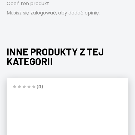
Oceń ten produkt
Musisz się
zalogować
, aby dodać opinię.
INNE PRODUKTY Z TEJ
KATEGORII
(0)