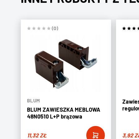
(0)
BLUM
Zawie
regulo
BLUM ZAWIESZKA MEBLOWA
48N0510 L+P brązowa
11,32
ZŁ
3,92
Z