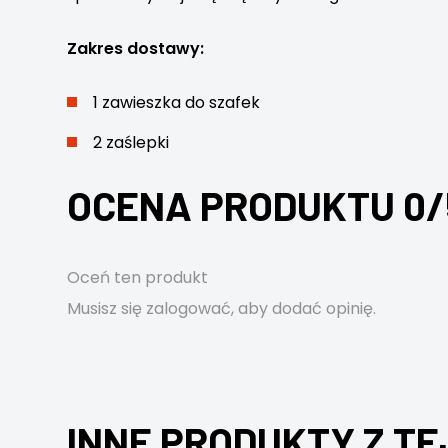
Zakres dostawy:
1 zawieszka do szafek
2 zaślepki
OCENA PRODUKTU 0/
Oceń ten produkt
Musisz się
zalogować
, aby dodać opinię.
INNE PRODUKTY Z TE