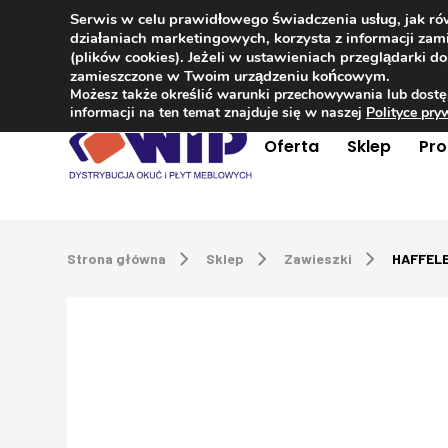
Serwis w celu prawidłowego świadczenia usług, jak r
Kontakt
+48 504 181 848
działaniach marketingowych, korzysta z informacji z
(plików cookies). Jeżeli w ustawieniach przeglądarki 
zamieszczone w Twoim urządzeniu końcowym.
Możesz także określić warunki przechowywania lub dostę
informacji na ten temat znajduje się w naszej
Polityce pr
Oferta
Sklep
Pr
Strona główna
Sklep
Zawieszki
HAFFELE 