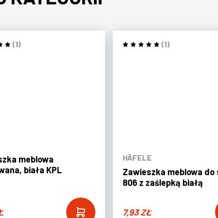
(1)
(1)
HÄFELE
szka meblowa
wana, biała KPL
Zawieszka meblowa do 
806 z zaślepką białą
Ł
7,93
ZŁ