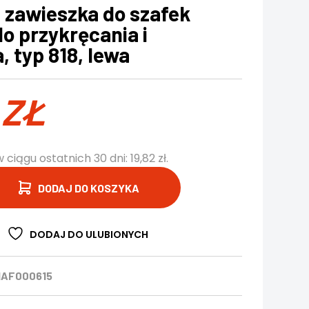
zawieszka do szafek
o przykręcania i
, typ 818, lewa
2
ZŁ
w ciągu ostatnich 30 dni:
19,82
zł
.
DODAJ DO KOSZYKA
DODAJ DO ULUBIONYCH
HAF000615