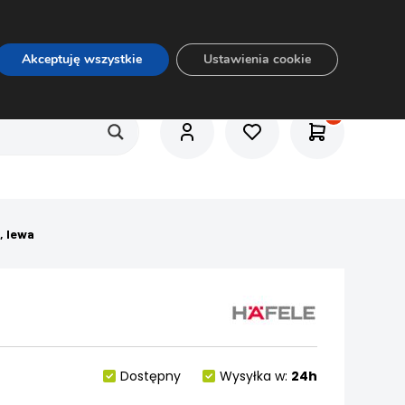
O nas
Usługi
Praca
Aktualności
E-rozkrój
Akceptuję wszystkie
Ustawienia cookie
, lewa
Dostępny
Wysyłka w:
24h