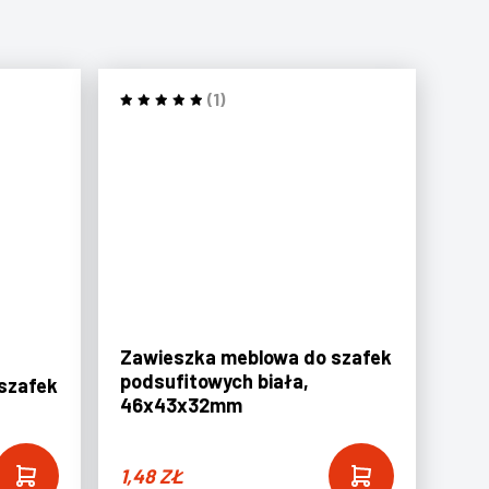
(1)
Zawieszka meblowa do szafek
podsufitowych biała,
szafek
46x43x32mm
1,48
ZŁ