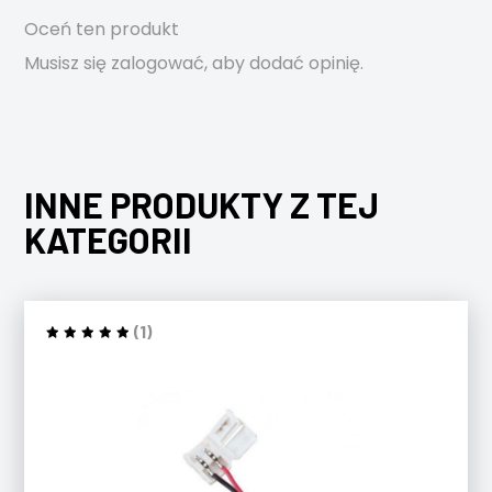
Oceń ten produkt
Musisz się
zalogować
, aby dodać opinię.
INNE PRODUKTY Z TEJ
KATEGORII
(1)