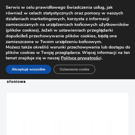
Serwis w celu prawidłowego świadczenia usług, jak
również w celach statystycznych oraz pomocy w naszych
działaniach marketingowych, korzysta z informacji
zamieszczanych na urządzeniach końcowych użytkowników
(plików cookies). Jeżeli w ustawieniach przeglądarki
dopuściłeś przechowywanie plików cookies, będą one
zamieszczone w Twoim urządzeniu końcowym.
Możesz także określić warunki przechowywania lub dostępu do
plików cookies w Twojej przeglądarce. Więcej informacji na ten
temat znajduje się w naszej
Polityce prywatnośc
i.
Strona główna
Sklep
Akceptuję wszystkie
Ustawienia cookie
Systemy oświetleniowe
Włącznik do drzwi przesuwnych Haffelle 820.22.210, kość
słoniowa