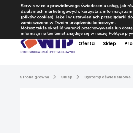
Serwis w celu prawidłowego świadczenia usług, jak r
Kontakt
+48 504 181 848
działaniach marketingowych, korzysta z informacji z
(plików cookies). Jeżeli w ustawieniach przeglądarki 
zamieszczone w Twoim urządzeniu końcowym.
Możesz także określić warunki przechowywania lub dostę
informacji na ten temat znajduje się w naszej
Polityce pr
Oferta
Sklep
Pr
Strona główna
Sklep
Systemy oświetleniowe