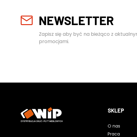
NEWSLETTER
Zapisz się aby być na bieżąco z aktualny
promocjami.
SKLEP
O nas
Praca