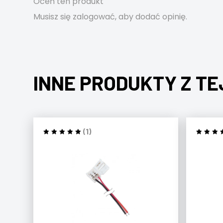
Oceń ten produkt
Musisz się
zalogować
, aby dodać opinię.
INNE PRODUKTY Z TE
(1)