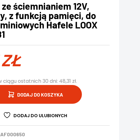
 ze ściemnianiem 12V,
, z funkcją pamięci, do
luminiowych Hafele LOOX
81
1
ZŁ
w ciągu ostatnich 30 dni:
48,31
zł
.
DODAJ DO KOSZYKA
DODAJ DO ULUBIONYCH
HAF000650