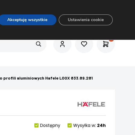
O nas
Usługi
Praca
Aktualności
E-rozkrój
Akceptuję wszystkie
Ustawienia cookie
o profili aluminiowych Hafele LOOX 833.89.281
Dostępny
Wysyłka w:
24h