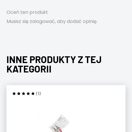
Oceń ten produkt
Musisz się
zalogować
, aby dodać opinię.
INNE PRODUKTY Z TEJ
KATEGORII
(1)