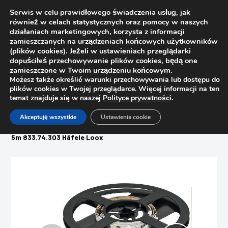
Serwis w celu prawidłowego świadczenia usług, jak
również w celach statystycznych oraz pomocy w naszych
działaniach marketingowych, korzysta z informacji
zamieszczanych na urządzeniach końcowych użytkowników
(plików cookies). Jeżeli w ustawieniach przeglądarki
dopuściłeś przechowywanie plików cookies, będą one
zamieszczone w Twoim urządzeniu końcowym.
Możesz także określić warunki przechowywania lub dostępu do
plików cookies w Twojej przeglądarce. Więcej informacji na ten
temat znajduje się w naszej
Polityce prywatnośc
i.
Strona główna
Sklep
Akceptuję wszystkie
Ustawienia cookie
Systemy oświetleniowe
Taśma LED biała zimna 24W LED 2071 5000K, 4.8W/m, 12V,
5m 833.74.303 Häfele Loox