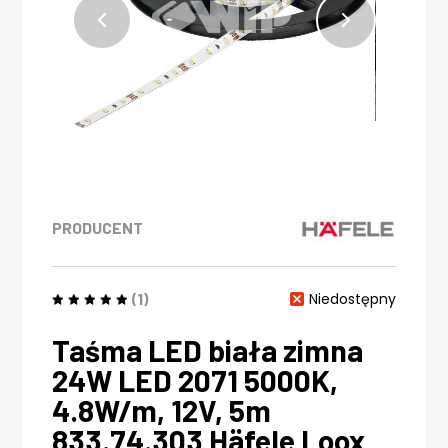
PRODUCENT
(1)
Niedostępny
Taśma LED biała zimna
24W LED 2071 5000K,
4.8W/m, 12V, 5m
833.74.303 Häfele Loox