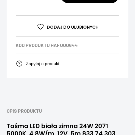
DODAJ DO ULUBIONYCH
KOD PRODUKTU
HAF000644
Zapytaj o produkt
OPIS PRODUKTU
Taśma LED biała zimna 24W 2071
5000K, 4.8W/m, 12V, 5m 833.74.303