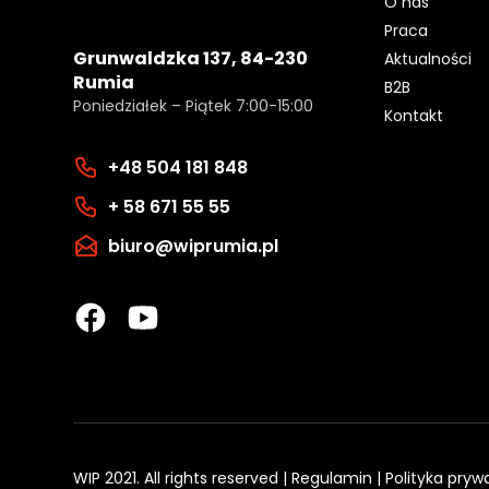
O nas
Praca
Grunwaldzka 137, 84-230
Aktualności
Rumia
B2B
Poniedziałek – Piątek 7:00-15:00
Kontakt
+48 504 181 848
+ 58 671 55 55
biuro@wiprumia.pl
WIP 2021. All rights reserved |
Regulamin
|
Polityka pryw