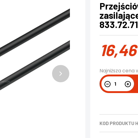
Przejści
zasilają
833.72.71
16,4
Najniższa cena 
KOD PRODUKTU