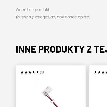
Oceń ten produkt
Musisz się
zalogować
, aby dodać opinię.
INNE PRODUKTY Z TE
(1)