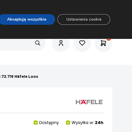
O nas
Usługi
Praca
Aktualności
E-rozkrój
Akceptuję wszystkie
Ustawienia cookie
.72.716 Häfele Loox
Dostępny
Wysyłka w:
24h