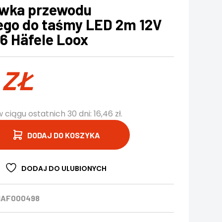
ówka przewodu
cego do taśmy LED 2m 12V
6 Häfele Loox
6
ZŁ
w ciągu ostatnich 30 dni:
16,46
zł
.
DODAJ DO KOSZYKA
DODAJ DO ULUBIONYCH
HAF000498