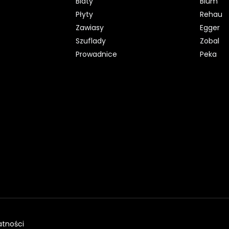
Blaty
Blum
Płyty
Rehau
Zawiasy
Egger
Szuflady
Zobal
Prowadnice
Peka
atności