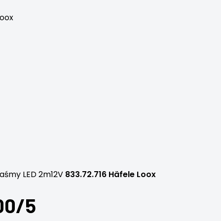
Loox
o taśmy LED 2m12V
833.72.716 Häfele Loox
00/5