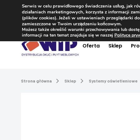
Serwis w celu prawidłowego świadczenia usług, jak r
Kontakt
+48 504 181 848
działaniach marketingowych, korzysta z informacji z
(plików cookies). Jeżeli w ustawieniach przeglądarki 
zamieszczone w Twoim urządzeniu końcowym.
Możesz także określić warunki przechowywania lub dostę
informacji na ten temat znajduje się w naszej
Polityce pr
Oferta
Sklep
Pr
Strona główna
Sklep
Systemy oświetleniowe